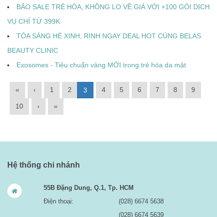
BÃO SALE TRẺ HÓA, KHÔNG LO VỀ GIÁ VỚI +100 GÓI DỊCH
VỤ CHỈ TỪ 399K
TỎA SÁNG HÈ XINH, RINH NGAY DEAL HOT CÙNG BELAS
BEAUTY CLINIC
Exosomes - Tiêu chuẩn vàng MỚI trong trẻ hóa da mặt
«
‹
1
2
4
5
6
7
8
9
3
10
›
»
Hệ thống chi nhánh
55B Đặng Dung, Q.1, Tp. HCM
Điện thoại:
(028) 6674 5638
(028) 6674 5639