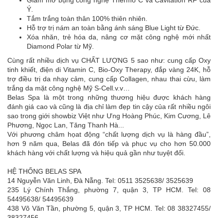
Giảm mỡ bụng công nghệ Thermo C và Cavitation RF của
Ý.
Tắm trắng toàn thân 100% thiên nhiên.
Hỗ trợ trị nám an toàn bằng ánh sáng Blue Light từ Đức.
Xóa nhăn, trẻ hóa da, nâng cơ mặt công nghệ mới nhất
Diamond Polar từ Mỹ.
Cùng rất nhiều dịch vụ CHẤT LƯỢNG 5 sao như: cung cấp Oxy
tinh khiết, điện di Vitamin C, Bio-Oxy Therapy, đắp vàng 24K, hỗ
trợ điều trị da nhạy cảm, cung cấp Collagen, nhau thai cừu, làm
trắng da mặt công nghệ Mỹ S-Cell.v.v…
Belas Spa là một trong những thương hiệu được khách hàng
đánh giá cao và cũng là địa chỉ làm đẹp tin cậy của rất nhiều ngôi
sao trong giới showbiz Việt như Ưng Hoàng Phúc, Kim Cương, Lê
Phương, Ngọc Lan, Tăng Thanh Hà...
Với phương châm họat động “chất lượng dịch vụ là hàng đầu”,
hơn 9 năm qua, Belas đã đón tiếp và phục vụ cho hơn 50.000
khách hàng với chất lượng và hiệu quả gần như tuyệt đối.
HỆ THỐNG BELAS SPA
14 Nguyễn Văn Linh, Đà Nẵng. Tel: 0511 3525638/ 3525639
235 Lý Chính Thắng, phường 7, quận 3, TP HCM. Tel: 08
54495638/ 54495639
438 Võ Văn Tần, phường 5, quận 3, TP HCM. Tel: 08 38327455/
38327456