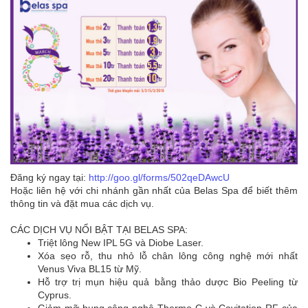
Đăng ký ngay tại:
http://goo.gl/forms/502qeDAwcU
Hoặc liên hệ với chi nhánh gần nhất của Belas Spa để biết thêm
thông tin và đặt mua các dịch vụ.
CÁC DỊCH VỤ NỔI BẬT TẠI BELAS SPA:
Triệt lông New IPL 5G và Diobe Laser.
Xóa sẹo rỗ, thu nhỏ lỗ chân lông công nghệ mới nhất
Venus Viva BL15 từ Mỹ.
Hỗ trợ trị mụn hiệu quả bằng thảo dược Bio Peeling từ
Cyprus.