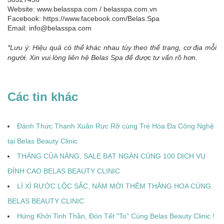
Website:
www.belasspa.com
/
belasspa.com.vn
Facebook:
https://www.facebook.com/Belas.Spa
Email:
info@belasspa.com
*Lưu ý: Hiệu quả có thể khác nhau tùy theo thể trạng, cơ địa mỗi
người. Xin vui lòng liên hệ Belas Spa để được tư vấn rõ hơn.
Các tin khác
Đánh Thức Thanh Xuân Rực Rỡ cùng Trẻ Hóa Đa Công Nghệ
tại Belas Beauty Clinic
THÁNG CỦA NÀNG, SALE BẠT NGÀN CÙNG 100 DỊCH VỤ
ĐỈNH CAO BELAS BEAUTY CLINIC
LÌ XÌ RƯỚC LỘC SẮC, NĂM MỚI THÊM THĂNG HOA CÙNG
BELAS BEAUTY CLINIC
Hứng Khởi Tinh Thần, Đón Tết "To" Cùng Belas Beauty Clinic !