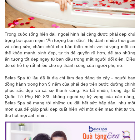
Trong cuộc sống hiện đại, ngoại hình lại càng được phái đẹp chú
trọng bởi quan niệm “Ấn tượng ban đầu”. Họ dành nhiều thời gian
và công sức, chăm chút cho bản thân mình với hi vọng một cơ
thể khỏe mạnh, xinh đẹp, tự tin để quyến rũ hơn, để tạo những
ấn tượng tốt đẹp ngay từ ban đầu trong mắt người đối diện. Điều
đó sẽ hỗ trợ rất nhiều cho sự thành công của người phụ nữ.
Belas Spa từ lâu đã là địa chỉ làm đẹp đáng tin cậy - người bạn
đồng hành trong hơn 9 năm của phái đẹp trên bước đường chinh
phục sắc đẹp và cả sự thành công. Và tất nhiên, trong dịp lễ
Quốc Tế Phụ Nữ 8/3, không ngoài sự kỳ vọng của các nàng,
Belas Spa sẽ mang tới những ưu đãi hết sức hấp dẫn, như một
món quà để giúp phái đẹp xuất hiện với một diện mạo thật tự tin,
thu hút mọi ánh nhìn.