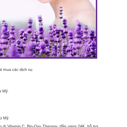
ặt mua các dịch vụ.
ừ Mỹ.
ừ Mỹ.
 di Vitamin C, Bio-Oxy Therapy, đắp vàng 24K, hỗ trợ