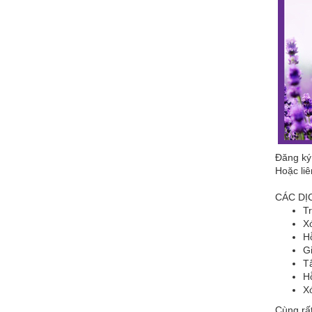
Đăng ký 
Hoặc liê
CÁC DỊC
Tr
Xó
Hỗ
G
Tắ
Hỗ
X
Cùng rấ