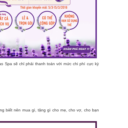
las Spa sẽ chỉ phải thanh toán với mức chi phí cực kỳ
ông biết nên mua gì, tặng gì cho mẹ, cho vợ, cho bạn