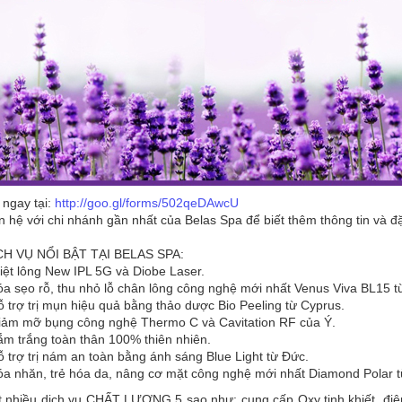
ngay tại:
http://goo.gl/forms/502qeDAwcU
n hệ với chi nhánh gần nhất của Belas Spa để biết thêm thông tin và đ
H VỤ NỔI BẬT TẠI BELAS SPA:
iệt lông New IPL 5G và Diobe Laser.
a sẹo rỗ, thu nhỏ lỗ chân lông công nghệ mới nhất Venus Viva BL15 t
 trợ trị mụn hiệu quả bằng thảo dược Bio Peeling từ Cyprus.
iảm mỡ bụng công nghệ Thermo C và Cavitation RF của Ý.
m trắng toàn thân 100% thiên nhiên.
 trợ trị nám an toàn bằng ánh sáng Blue Light từ Đức.
óa nhăn, trẻ hóa da, nâng cơ mặt công nghệ mới nhất Diamond Polar t
t nhiều dịch vụ CHẤT LƯỢNG 5 sao như: cung cấp Oxy tinh khiết, điện