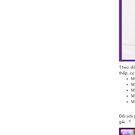
Theo đó,
thấp, cụ
Mu
Mu
Mu
Mu
M
Đối với
gái...?