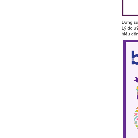
Đừng suy
Lý do ư?
hiểu đế