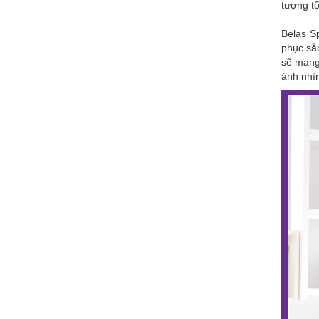
tượng tố
Belas S
phục sắc
sẽ mang
ánh nhìn