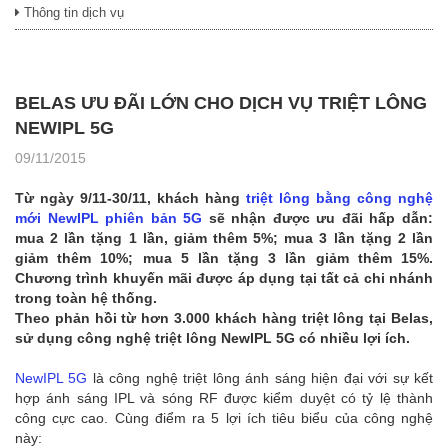
Thông tin dịch vụ
BELAS ƯU ĐÃI LỚN CHO DỊCH VỤ TRIỆT LÔNG
NEWIPL 5G
09/11/2015
Từ ngày 9/11-30/11, khách hàng
triệt lông bằng công nghệ
mới NewIPL phiên bản 5G
sẽ nhận được ưu đãi hấp dẫn:
mua 2 lần tặng 1 lần, giảm thêm 5%; mua 3 lần tặng 2 lần
giảm thêm 10%; mua 5 lần tặng 3 lần giảm thêm 15%.
Chương trình khuyến mãi được áp dụng tại tất cả chi nhánh
trong toàn hệ thống.
Theo phản hồi từ hơn 3.000 khách hàng triệt lông tại Belas,
sử dụng công nghệ triệt lông NewIPL 5G có nhiều lợi ích.
NewIPL 5G
là công nghệ triệt lông ánh sáng hiện đại với sự kết
hợp ánh sáng IPL và sóng RF được kiểm duyệt có tỷ lệ thành
công cực cao. Cùng điểm ra 5 lợi ích tiêu biểu của công nghệ
này: