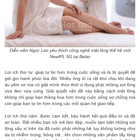
Diễn viên Ngọc Lan yêu thích công nghệ triệt lông thế hệ mới
NewIPL 5G tại Belas
Lợi ích thứ tư:
giúp tự tin hơn trong cuộc sống và là bí quyết để
giữ gìn hạnh phúc lứa đôi. Nhiều ông tỏ ra rất khó chịu khi đang
âu yếm vợ mà cứ giật mình thon thót vì đụng phải những sợi lông
vừa đen vừa cứng. Giải quyết vấn đề này bằng cách triệt lông
không chỉ giúp bạn thăng hoa hơn trong cuộc sống vợ chồng mà
còn giúp bạn tự tin hơn trong các mối quan hệ giao tiếp.
Lợi ích thứ năm:
được cam kết, bảo hành kết quả điều trị và độ
an toàn. Rất nhiều bạn nữ mê làm đẹp, muốn tạm biệt những sợi
lông xấu xí trên da đã rước phải những hệ lụy không lường như
da bị nhiễm trùng, bỏng rát…khi chọn những sản phẩm tẩy lông