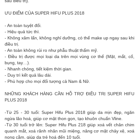
sau điều trị).
ƯU ĐIỂM CỦA SUPER HIFU PLUS 2018
- An toàn tuyệt đối.
- Hiệu quả tức thì.
- Không xâm lấn, không nghỉ dưỡng, có thể make up ngay sau khi
điều trị.
- An toàn không rủi ro như phẫu thuật thẩm mỹ.
- Điều trị được mọi loại da trên mọi vùng cơ thể (Mặt, mắt, cổ,
bụng, tay…).
- Nhanh chóng, tiết kiệm thời gian.
- Duy trì kết quả lâu dài.
- Phù hợp cho mọi đối tượng cả Nam & Nữ.
NHỮNG KHÁCH HÀNG CẦN HỖ TRỢ ĐIỀU TRỊ SUPER HIFU
PLUS 2018
-Từ 25 - 30 tuổi: Super Hifu Plus 2018 giúp da mịn đẹp, ngăn
ngừa lão hoá, giúp cơ mặt thon gọn, tạo khuôn chuẩn Vline.
-Từ 30 tuổi trở lên: Super Hifu Plus 218 giúp xoá vết chân chim
quanh mắt, xoá rãnh nhăn mũi miệng, nâng cơ mặt chảy xệ, xoá
nọng cằm, giúp da trẻ hoá đến 10 tuổi.