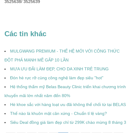
3525638/ 3525639
Các tin khác
MULGWANG PREMIUM - THẾ HỆ MỚI VỚI CÔNG THỨC
ĐỘT PHÁ MẠNH MẼ GẤP 10 LẦN
MƯA ƯU ĐÃI LÀM ĐẸP, CHO DA XINH TRẺ TRUNG
Đón hè rực rỡ cùng công nghệ làm đẹp siêu "hot"
Hệ thống thẩm mỹ Belas Beauty Clinic triển khai chương trình
khuyến mãi lớn nhất năm đến 80%
Hè khoe sắc với hàng loạt ưu đãi không thể chối từ tại BELAS
Thế nào là khuôn mặt cân xứng - Chuẩn tỉ lệ vàng?
Siêu Deal đồng giá làm đẹp chỉ từ 299K chào mừng 8 tháng 3