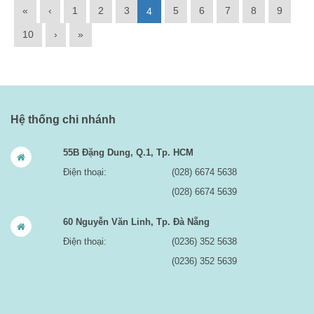
«
‹
1
2
3
5
6
7
8
9
4
10
›
»
Hệ thống chi nhánh
55B Đặng Dung, Q.1, Tp. HCM
Điện thoại:
(028) 6674 5638
(028) 6674 5639
60 Nguyễn Văn Linh, Tp. Đà Nẵng
Điện thoại:
(0236) 352 5638
(0236) 352 5639