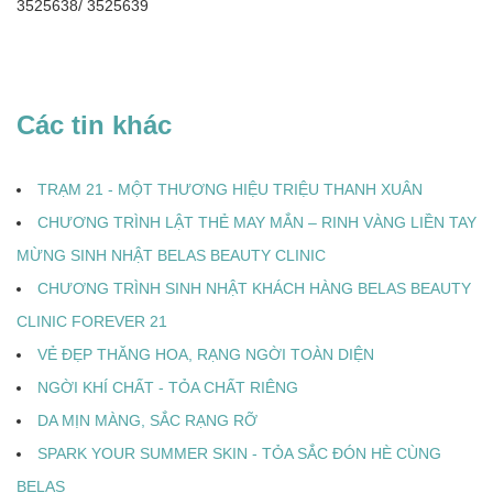
3525638/ 3525639
Các tin khác
TRẠM 21 - MỘT THƯƠNG HIỆU TRIỆU THANH XUÂN
CHƯƠNG TRÌNH LẬT THẺ MAY MẮN – RINH VÀNG LIỀN TAY
MỪNG SINH NHẬT BELAS BEAUTY CLINIC
CHƯƠNG TRÌNH SINH NHẬT KHÁCH HÀNG BELAS BEAUTY
CLINIC FOREVER 21
VẺ ĐẸP THĂNG HOA, RẠNG NGỜI TOÀN DIỆN
NGỜI KHÍ CHẤT - TỎA CHẤT RIÊNG
DA MỊN MÀNG, SẮC RẠNG RỠ
SPARK YOUR SUMMER SKIN - TỎA SẮC ĐÓN HÈ CÙNG
BELAS