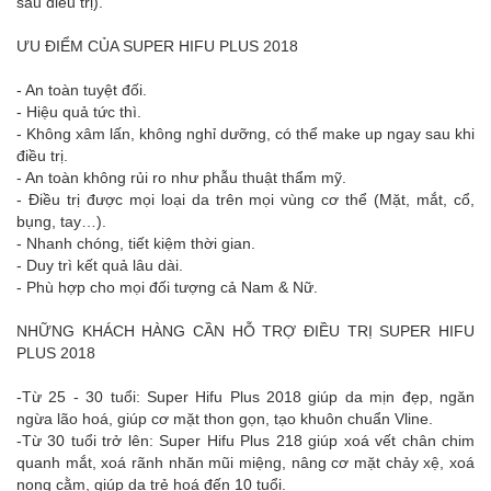
sau điều trị).
ƯU ĐIỂM CỦA SUPER HIFU PLUS 2018
- An toàn tuyệt đối.
- Hiệu quả tức thì.
- Không xâm lấn, không nghỉ dưỡng, có thể make up ngay sau khi
điều trị.
- An toàn không rủi ro như phẫu thuật thẩm mỹ.
- Điều trị được mọi loại da trên mọi vùng cơ thể (Mặt, mắt, cổ,
bụng, tay…).
- Nhanh chóng, tiết kiệm thời gian.
- Duy trì kết quả lâu dài.
- Phù hợp cho mọi đối tượng cả Nam & Nữ.
NHỮNG KHÁCH HÀNG CẦN HỖ TRỢ ĐIỀU TRỊ SUPER HIFU
PLUS 2018
-Từ 25 - 30 tuổi: Super Hifu Plus 2018 giúp da mịn đẹp, ngăn
ngừa lão hoá, giúp cơ mặt thon gọn, tạo khuôn chuẩn Vline.
-Từ 30 tuổi trở lên: Super Hifu Plus 218 giúp xoá vết chân chim
quanh mắt, xoá rãnh nhăn mũi miệng, nâng cơ mặt chảy xệ, xoá
nọng cằm, giúp da trẻ hoá đến 10 tuổi.