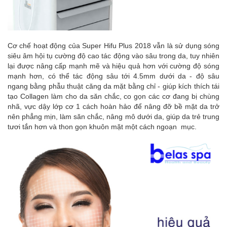
Cơ chế hoạt động của Super Hifu Plus 2018 vẫn là sử dụng sóng
siêu âm hội tụ cường độ cao tác động vào sâu trong da, tuy nhiên
lại được nâng cấp mạnh mẽ và hiệu quả hơn với cường độ sóng
mạnh hơn, có thể tác động sâu tới 4.5mm dưới da - độ sâu
ngang bằng phẫu thuật căng da mặt bằng chỉ - giúp kích thích tái
tạo Collagen làm cho da săn chắc, co gọn các cơ đang bị chùng
nhã, vực dậy lớp cơ 1 cách hoàn hảo để nâng đỡ bề mặt da trở
nên phẳng mịn, làm săn chắc, nâng mô dưới da, giúp da trẻ trung
tươi tắn hơn và thon gọn khuôn mặt một cách ngoạn mục.