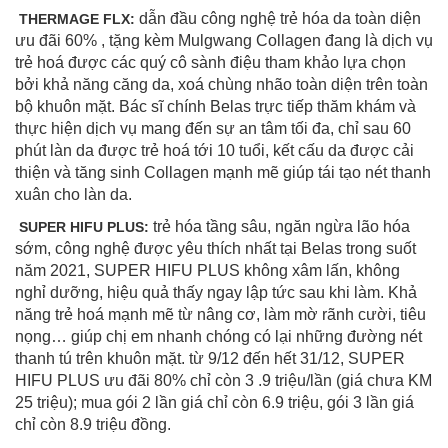
dẫn đầu công nghệ trẻ hóa da toàn diện
THERMAGE FLX:
ưu đãi 60% , tặng kèm Mulgwang Collagen đang là dịch vụ
trẻ hoá được các quý cô sành điệu tham khảo lựa chọn
bởi khả năng căng da, xoá chùng nhão toàn diện trên toàn
bộ khuôn mặt. Bác sĩ chính Belas trực tiếp thăm khám và
thực hiện dịch vụ mang đến sự an tâm tối đa, chỉ sau 60
phút làn da được trẻ hoá tới 10 tuổi, kết cấu da được cải
thiện và tăng sinh Collagen mạnh mẽ giúp tái tạo nét thanh
xuân cho làn da.
trẻ hóa tầng sâu, ngăn ngừa lão hóa
SUPER HIFU PLUS:
sớm, công nghệ được yêu thích nhất tại Belas trong suốt
năm 2021, SUPER HIFU PLUS không xâm lấn, không
nghỉ dưỡng, hiệu quả thấy ngay lập tức sau khi làm. Khả
năng trẻ hoá mạnh mẽ từ nâng cơ, làm mờ rãnh cười, tiêu
nọng… giúp chị em nhanh chóng có lại những đường nét
thanh tú trên khuôn mặt. từ 9/12 đến hết 31/12, SUPER
HIFU PLUS ưu đãi 80% chỉ còn 3 .9 triệu/lần (giá chưa KM
25 triệu); mua gói 2 lần giá chỉ còn 6.9 triệu, gói 3 lần giá
chỉ còn 8.9 triệu đồng.