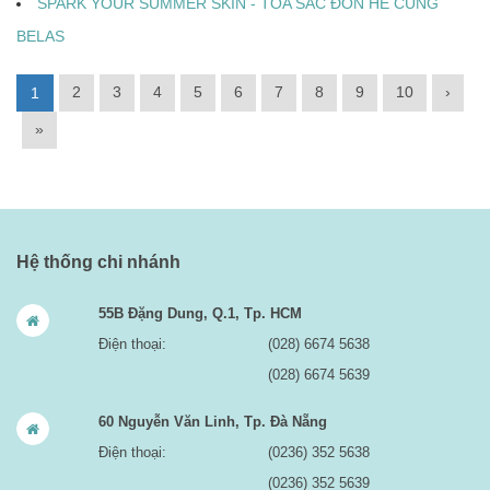
SPARK YOUR SUMMER SKIN - TỎA SẮC ĐÓN HÈ CÙNG
BELAS
2
3
4
5
6
7
8
9
10
›
1
»
Hệ thống chi nhánh
55B Đặng Dung, Q.1, Tp. HCM
Điện thoại:
(028) 6674 5638
(028) 6674 5639
60 Nguyễn Văn Linh, Tp. Đà Nẵng
Điện thoại:
(0236) 352 5638
(0236) 352 5639