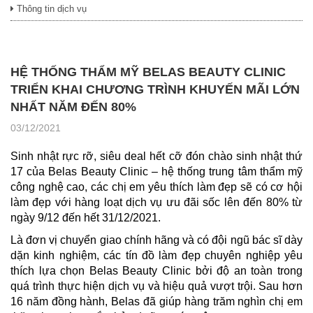
Thông tin dịch vụ
HỆ THỐNG THẨM MỸ BELAS BEAUTY CLINIC
TRIỂN KHAI CHƯƠNG TRÌNH KHUYẾN MÃI LỚN
NHẤT NĂM ĐẾN 80%
03/12/2021
Sinh nhật rực rỡ, siêu deal hết cỡ đón chào sinh nhật thứ
17 của Belas Beauty Clinic – hệ thống trung tâm thẩm mỹ
công nghệ cao, các chị em yêu thích làm đẹp sẽ có cơ hội
làm đẹp với hàng loạt dịch vụ ưu đãi sốc lên đến 80% từ
ngày 9/12 đến hết 31/12/2021.
Là đơn vị chuyển giao chính hãng và có đội ngũ bác sĩ dày
dặn kinh nghiệm, các tín đồ làm đẹp chuyên nghiệp yêu
thích lựa chọn Belas Beauty Clinic bởi độ an toàn trong
quá trình thực hiện dịch vụ và hiệu quả vượt trội. Sau hơn
16 năm đồng hành, Belas đã giúp hàng trăm nghìn chị em