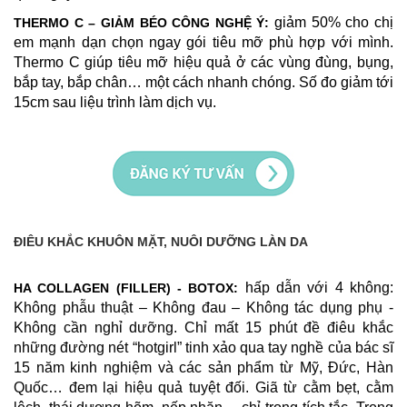
giảm 50% cho chị
THERMO C – GIẢM BÉO CÔNG NGHỆ Ý:
em mạnh dạn chọn ngay gói tiêu mỡ phù hợp với mình.
Thermo C giúp tiêu mỡ hiệu quả ở các vùng đùng, bụng,
bắp tay, bắp chân… một cách nhanh chóng. Số đo giảm tới
15cm sau liệu trình làm dịch vụ.
ĐIÊU KHẮC KHUÔN MẶT, NUÔI DƯỠNG LÀN DA
h
ấp dẫn với 4 không:
HA COLLAGEN (FILLER) - BOTOX:
Không phẫu thuật – Không đau – Không tác dụng phụ -
Không cần nghỉ dưỡng. Chỉ mất 15 phút đề điêu khắc
những đường nét “hotgirl” tinh xảo qua tay nghề của bác sĩ
15 năm kinh nghiệm và các sản phẩm từ Mỹ, Đức, Hàn
Quốc… đem lại hiệu quả tuyệt đối. Giã từ cằm bẹt, cằm