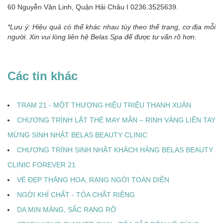
60 Nguyễn Văn Linh, Quận Hải Châu I 0236.3525639.
*Lưu ý: Hiệu quả có thể khác nhau tùy theo thể trạng, cơ địa mỗi
người. Xin vui lòng liên hệ Belas Spa để được tư vấn rõ hơn.
Các tin khác
TRẠM 21 - MỘT THƯƠNG HIỆU TRIỆU THANH XUÂN
CHƯƠNG TRÌNH LẬT THẺ MAY MẮN – RINH VÀNG LIỀN TAY
MỪNG SINH NHẬT BELAS BEAUTY CLINIC
CHƯƠNG TRÌNH SINH NHẬT KHÁCH HÀNG BELAS BEAUTY
CLINIC FOREVER 21
VẺ ĐẸP THĂNG HOA, RẠNG NGỜI TOÀN DIỆN
NGỜI KHÍ CHẤT - TỎA CHẤT RIÊNG
DA MỊN MÀNG, SẮC RẠNG RỠ