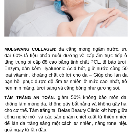
da căng mọng ngậm nước, ưu
MULGWANG COLLAGEN:
đãi 60% là
liệu pháp nuôi dưỡng và cấp ẩm trực tiếp ở
tầng trung bì cấp độ cao bằng tinh chất PCL, tế bào tươi,
Enzym, dẫn kèm Hyaluronic Acid hút, giữ nước cùng 50
loại vitamin, khoáng chất có lợi cho da – Giúp cho làn da
bạn hồi phục được độ ẩm tự nhiên ở mức cao nhất, trở
nên mịn màng, tươi sáng và căng bóng như gương soi.
giảm 50% không bào mòn da,
TẮM TRẮNG AN TOÀN:
không làm mỏng da, không gây bắt nắng và không gây hại
cho cơ thể. Tắm trắng tại Belas Beauty Clinic kết hợp giữa
công nghệ mới và các sản phẩm chiết xuất từ thiên nhiên
để làn da trắng sáng một cách tự nhiên, nâng tone hiệu
quả ngay từ lần đầu.