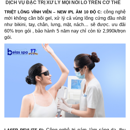
DỊCH VỤ ĐẶC TRỊ XỬ LÝ MỌI NỖI LO TRÊN CƠ THỂ
công nghệ
TRIỆT LÔNG VĨNH VIỄN – NEW IPL ÂM 10 ĐỘ C:
mới không cần bôi gel, xử lý cả vùng lông cứng đầu nhất
như bikini, tay, chân, lưng, mặt, nách… sẽ được. ưu đãi
60% trọn gói , bảo hành 5 năm nay chỉ còn từ 2,990k/trọn
gói.
Công nghệ trị nám, làm sáng da, thu
LASER REVLITE SI: