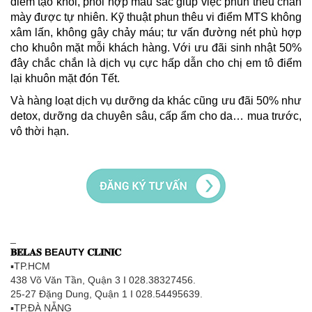
điểm tạo khối, phối hợp màu sắc giúp việc phun thêu chân
mày được tự nhiên. Kỹ thuật phun thêu vi điểm MTS không
xâm lấn, không gây chảy máu; tư vấn đường nét phù hợp
cho khuôn mặt mỗi khách hàng. Với ưu đãi sinh nhật 50%
đây chắc chắn là dịch vụ cực hấp dẫn cho chị em tô điểm
lại khuôn mặt đón Tết.
Và hàng loạt dịch vụ dưỡng da khác cũng ưu đãi 50% như
detox, dưỡng da chuyên sâu, cấp ẩm cho da… mua trước,
vô thời hạn.
_
𝐁𝐄𝐋𝐀𝐒 BEAUTY 𝐂𝐋𝐈𝐍𝐈𝐂
▪TP.HCM
438 Võ Văn Tần, Quận 3 I 028.38327456.
25-27 Đặng Dung, Quận 1 I 028.54495639.
▪TP.ĐÀ NẴNG