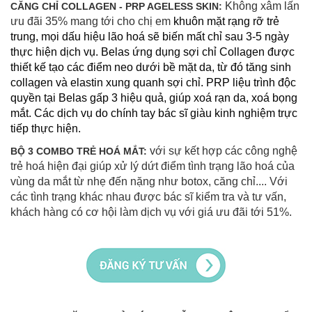
Không xâm lấn
CĂNG CHỈ COLLAGEN - PRP AGELESS SKIN:
ưu đãi 35% mang tới cho chị em
khuôn mặt rạng rỡ trẻ
trung, mọi dấu hiệu lão hoá sẽ biến mất chỉ sau 3-5 ngày
thực hiện dịch vụ. Belas ứng dụng sợi chỉ Collagen được
thiết kế tạo các điểm neo dưới bề mặt da, từ đó tăng sinh
collagen và elastin xung quanh sợi chỉ. PRP liệu trình độc
quyền tại Belas gấp 3 hiệu quả, giúp xoá rạn da, xoá bọng
mắt. Các dịch vụ do chính tay bác sĩ giàu kinh nghiệm trực
tiếp thực hiện.
với sự kết hợp các công nghệ
BỘ 3 COMBO TRẺ HOÁ MẮT:
trẻ hoá hiện đại giúp xử lý dứt điểm tình trạng lão hoá của
vùng da mắt từ nhẹ đến nặng như botox, căng chỉ.... Với
các tình trạng khác nhau được bác sĩ kiểm tra và tư vấn,
khách hàng có cơ hội làm dịch vụ với giá ưu đãi tới 51%.