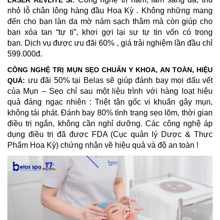
nhỏ lỗ chân lông hàng đầu Hoa Kỳ
. Không những mang
đến cho bạn làn da mờ nám sạch thâm mà còn giúp cho
bạn xóa tan “tự ti”, khơi gợi lại sự tự tin vốn có trong
bạn.
Dịch vụ được ưu đãi 60% , giá trải nghiệm lần đầu chỉ
599.000đ.
CÔNG NGHỆ TRỊ MỤN SẸO CHUẨN Y KHOA, AN TOÀN, HIỆU
ưu đãi 50%
tại Belas sẽ giúp đánh bay mọi dấu vết
QUẢ:
của Mụn – Sẹo chỉ sau một liệu trình với hàng loạt hiệu
quả đáng ngạc nhiên : Triệt tận gốc vi khuẩn gây mụn,
không tái phát. Đánh bay 80% tình trạng sẹo lõm, thời gian
điều trị ngắn, không cần nghỉ dưỡng. Các công nghệ áp
dụng điều trị đã được FDA (Cục quản lý Dược & Thực
Phẩm Hoa Kỳ) chứng nhận về hiệu quả và độ an toàn !