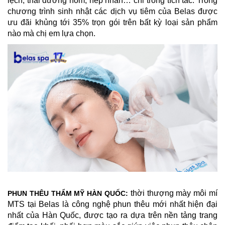
lệch, thái dương hõm, nếp nhăn… chỉ trong tích tắc. Trong
chương trình sinh nhật các dịch vụ tiêm của Belas được
ưu đãi khủng tới 35% trọn gói trên bất kỳ loại sản phẩm
nào mà chị em lựa chọn.
thời thượng mày môi mí
PHUN THÊU THẨM MỸ HÀN QUỐC:
MTS tại Belas là công nghệ phun thêu mới nhất hiện đại
nhất của Hàn Quốc, được tạo ra dựa trên nền tảng trang