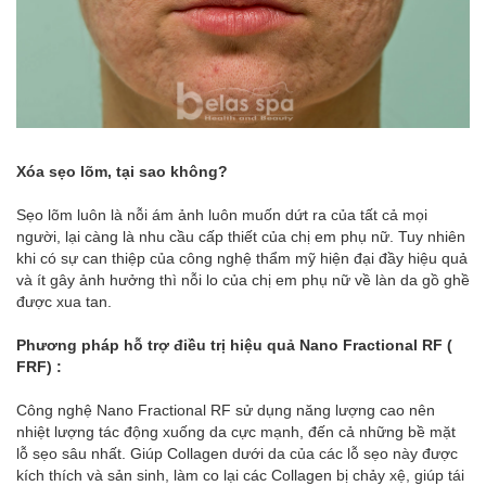
Xóa sẹo lõm, tại sao không?
Sẹo lõm luôn là nỗi ám ảnh luôn muốn dứt ra của tất cả mọi
người, lại càng là nhu cầu cấp thiết của chị em phụ nữ. Tuy nhiên
khi có sự can thiệp của công nghệ thẩm mỹ hiện đại đầy hiệu quả
và ít gây ảnh hưởng thì nỗi lo của chị em phụ nữ về làn da gồ ghề
được xua tan.
Phương pháp hỗ trợ điều trị hiệu quả Nano Fractional RF (
FRF) :
Công nghệ Nano Fractional RF sử dụng năng lượng cao nên
nhiệt lượng tác động xuống da cực mạnh, đến cả những bề mặt
lỗ sẹo sâu nhất. Giúp Collagen dưới da của các lỗ sẹo này được
kích thích và sản sinh, làm co lại các Collagen bị chảy xệ, giúp tái