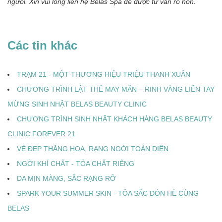
người. Xin vui lòng liên hệ Belas Spa để được tư vấn rõ hơn.
Các tin khác
TRẠM 21 - MỘT THƯƠNG HIỆU TRIỆU THANH XUÂN
CHƯƠNG TRÌNH LẬT THẺ MAY MẮN – RINH VÀNG LIỀN TAY
MỪNG SINH NHẬT BELAS BEAUTY CLINIC
CHƯƠNG TRÌNH SINH NHẬT KHÁCH HÀNG BELAS BEAUTY
CLINIC FOREVER 21
VẺ ĐẸP THĂNG HOA, RẠNG NGỜI TOÀN DIỆN
NGỜI KHÍ CHẤT - TỎA CHẤT RIÊNG
DA MỊN MÀNG, SẮC RẠNG RỠ
SPARK YOUR SUMMER SKIN - TỎA SẮC ĐÓN HÈ CÙNG
BELAS