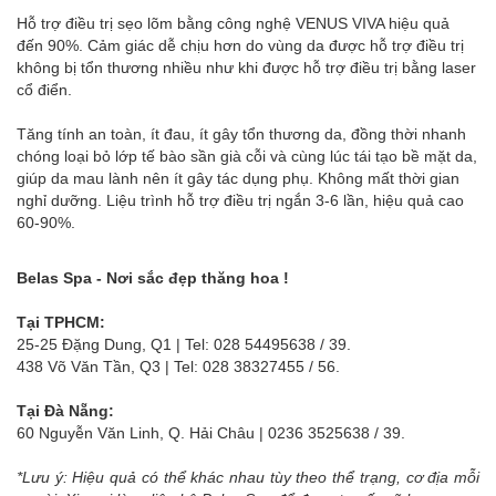
Hỗ trợ điều trị sẹo lõm bằng công nghệ VENUS VIVA hiệu quả
đến 90%. Cảm giác dễ chịu hơn do vùng da được hỗ trợ điều trị
không bị tổn thương nhiều như khi được hỗ trợ điều trị bằng laser
cổ điển.
Tăng tính an toàn, ít đau, ít gây tổn thương da, đồng thời nhanh
chóng loại bỏ lớp tế bào sần già cỗi và cùng lúc tái tạo bề mặt da,
giúp da mau lành nên ít gây tác dụng phụ. Không mất thời gian
nghỉ dưỡng. Liệu trình hỗ trợ điều trị ngắn 3-6 lần, hiệu quả cao
60-90%.
Belas Spa - Nơi sắc đẹp thăng hoa !
Tại TPHCM:
25-25 Đặng Dung, Q1 | Tel: 028 54495638 / 39.
438 Võ Văn Tần, Q3 | Tel: 028 38327455 / 56.
Tại Đà Nẵng:
60 Nguyễn Văn Linh, Q. Hải Châu | 0236 3525638 / 39.
*Lưu ý: Hiệu quả có thể khác nhau tùy theo thể trạng, cơ địa mỗi