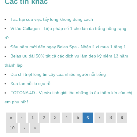
Các tin khác
Tác hại của việc tẩy lông không đúng cách
Vi tảo Collagen - Liệu pháp số 1 cho làn da trắng hồng rạng
rỡ.
Đầu năm mới đến ngay Belas Spa - Nhận lì xì mua 1 tặng 1
Belas ưu đãi 50% tất cả các dịch vụ làm đẹp kỷ niệm 13 năm
thành lập
Địa chỉ triệt lông tin cậy của nhiều người nỗi tiếng
Xua tan nỗi lo sẹo rỗ
FOTONA 4D - Vị cứu tinh giải tỏa những lo âu thầm kín của chị
em phụ nữ !
«
‹
1
2
3
4
5
7
8
9
6
10
›
»