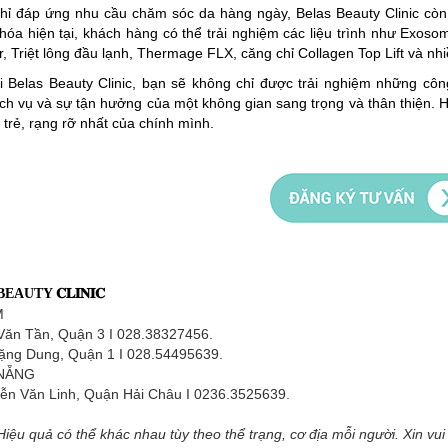
hỉ đáp ứng nhu cầu chăm sóc da hàng ngày, Belas Beauty Clinic còn 
ẻ hóa hiện tại, khách hàng có thể trải nghiệm các liệu trình như E
, Triệt lông đầu lạnh, Thermage FLX, căng chỉ Collagen Top Lift và nh
i Belas Beauty Clinic, bạn sẽ không chỉ được trải nghiệm những cô
ch vụ và sự tận hưởng của một không gian sang trọng và thân thiện. 
 trẻ, rạng rỡ nhất của chính mình.
 BEAUTY 𝐂𝐋𝐈𝐍𝐈𝐂
M
Văn Tần, Quận 3 I 028.38327456.
ặng Dung, Quận 1 I 028.54495639.
 NẴNG
ễn Văn Linh, Quận Hải Châu I 0236.3525639.
Hiệu quả có thể khác nhau tùy theo thể trạng, cơ địa mỗi người. Xin vui