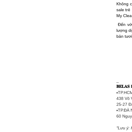
Không c
sale tr
My Clear
Đến vớ
lượng dị
bản tươi
_
𝐁𝐄𝐋𝐀𝐒
▪TP.HC
438 Võ 
25-27 Đ
▪TP.ĐÀ
60 Nguy
*Lưu ý: 