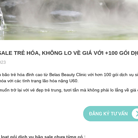
ALE TRẺ HÓA, KHÔNG LO VỀ GIÁ VỚI +100 GÓI DỊ
023
 bão trẻ hóa đỉnh cao từ Belas Beauty Clinic với hơn 100 gói dịch vụ
hóa với các tình trạng lão hóa nặng U60.
uốn trở lại với vẻ đẹp trẻ trung, tươi tắn mà không phải lo lắng về gi
loạt gói dịch vụ bão sale chưa từng có :