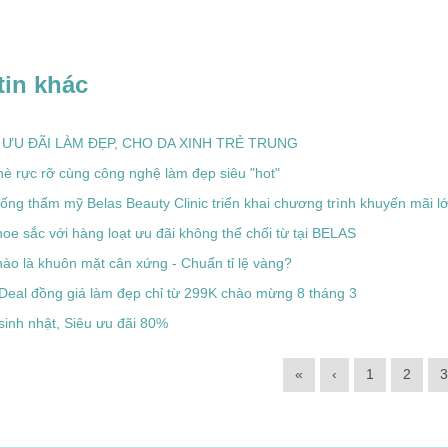
tin khác
ƯU ĐÃI LÀM ĐẸP, CHO DA XINH TRẺ TRUNG
è rực rỡ cùng công nghệ làm đẹp siêu "hot"
ống thẩm mỹ Belas Beauty Clinic triển khai chương trình khuyến mãi 
oe sắc với hàng loạt ưu đãi không thể chối từ tại BELAS
ào là khuôn mặt cân xứng - Chuẩn tỉ lệ vàng?
Deal đồng giá làm đẹp chỉ từ 299K chào mừng 8 tháng 3
sinh nhật, Siêu ưu đãi 80%
«
‹
1
2
3