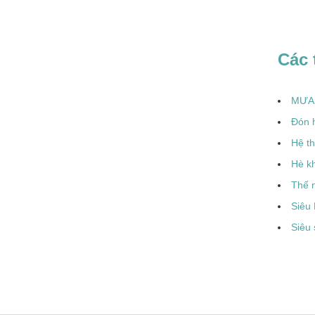
Các 
MƯA 
Đón h
Hệ th
Hè kh
Thế n
Siêu 
Siêu 