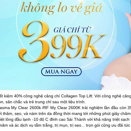
ết kiệm 40% công nghệ căng chỉ Collagen Top Lift: Với công nghệ căng
n, săn chắc và trẻ trung chỉ sau một liệu trình.
lasma My Clear 2600k /RF My Clear 2600K trải nghiệm lần đầu còn 
t thâm, sẹo, và nám trên da đồng thời mang tới những phút giây chăm 
iệt lông đầu lạnh -10 độ C đỉnh cao Sài Thành với khả năng triệt sạch
năm và ác dịch vụ tắm trắng, trị mụn, trị sẹo... trọn gói cũng ưu đãi tức 