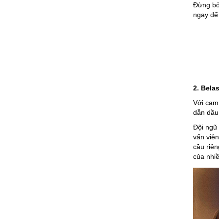
Đừng bỏ 
ngay để 
2. Bela
Với cam
dẫn dầu 
Đội ngũ 
vấn viên
cầu riên
của nhiề