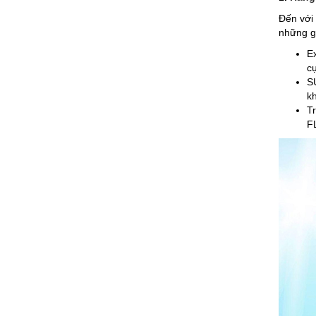
Đến với
những gó
Ex
cự
SU
k
T
FL