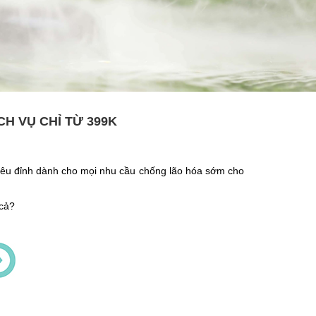
CH VỤ CHỈ TỪ 399K
 siêu đỉnh dành cho mọi nhu cầu chống lão hóa sớm cho
á cả?