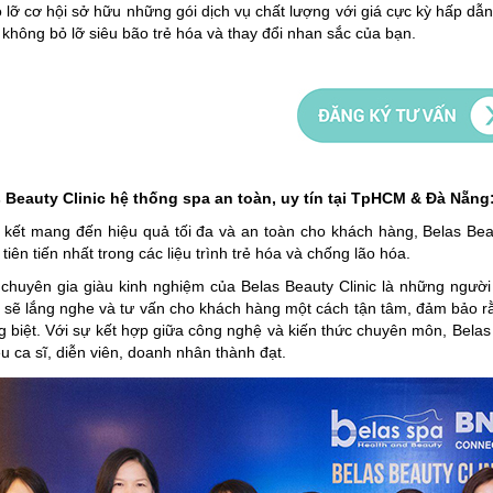
lỡ cơ hội sở hữu những gói dịch vụ chất lượng với giá cực kỳ hấp dẫn
không bỏ lỡ siêu bão trẻ hóa và thay đổi nhan sắc của bạn.
s Beauty Clinic hệ thống spa an toàn, uy tín tại TpHCM & Đà Nẵng
 kết mang đến hiệu quả tối đa và an toàn cho khách hàng, Belas Bea
tiên tiến nhất trong các liệu trình trẻ hóa và chống lão hóa.
chuyên gia giàu kinh nghiệm của Belas Beauty Clinic là những người 
 sẽ lắng nghe và tư vấn cho khách hàng một cách tận tâm, đảm bảo rằ
g biệt. Với sự kết hợp giữa công nghệ và kiến thức chuyên môn, Belas
u ca sĩ, diễn viên, doanh nhân thành đạt.