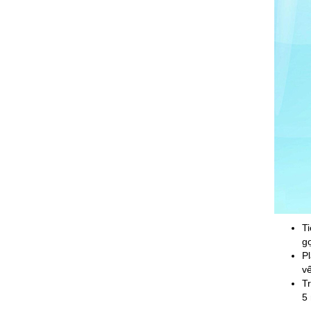
Ti
gọ
P
vế
Tr
5 