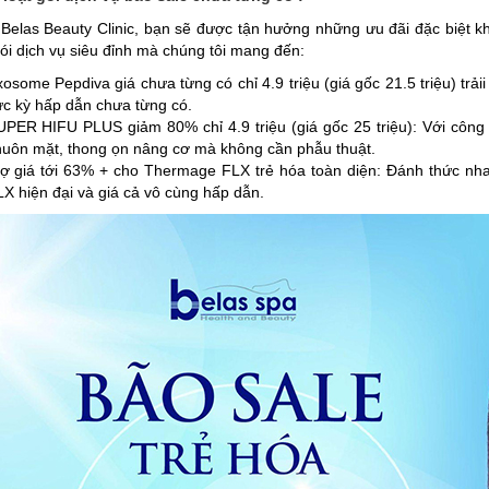
 Belas Beauty Clinic, bạn sẽ được tận hưởng những ưu đãi đặc biệt k
i dịch vụ siêu đỉnh mà chúng tôi mang đến:
osome Pepdiva giá chưa từng có chỉ 4.9 triệu (giá gốc 21.5 triệu) trải
c kỳ hấp dẫn chưa từng có.
PER HIFU PLUS giảm 80% chỉ 4.9 triệu (giá gốc 25 triệu): Với công 
huôn mặt, thong ọn nâng cơ mà không cần phẫu thuật.
rợ giá tới 63% + cho Thermage FLX trẻ hóa toàn diện: Đánh thức nhan
X hiện đại và giá cả vô cùng hấp dẫn.