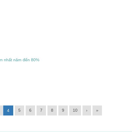
lớn nhất năm đến 80%
5
6
7
8
9
10
›
»
4