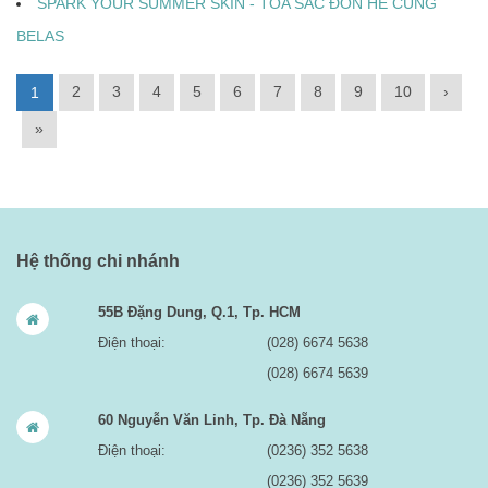
SPARK YOUR SUMMER SKIN - TỎA SẮC ĐÓN HÈ CÙNG
BELAS
2
3
4
5
6
7
8
9
10
›
1
»
Hệ thống chi nhánh
55B Đặng Dung, Q.1, Tp. HCM
Điện thoại:
(028) 6674 5638
(028) 6674 5639
60 Nguyễn Văn Linh, Tp. Đà Nẵng
Điện thoại:
(0236) 352 5638
(0236) 352 5639