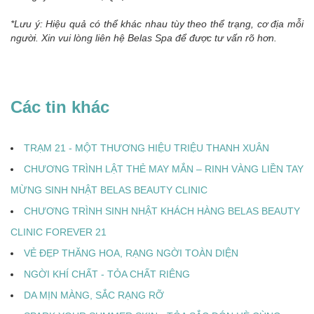
*Lưu ý: Hiệu quả có thể khác nhau tùy theo thể trạng, cơ địa mỗi
người. Xin vui lòng liên hệ Belas Spa để được tư vấn rõ hơn.
Các tin khác
TRẠM 21 - MỘT THƯƠNG HIỆU TRIỆU THANH XUÂN
CHƯƠNG TRÌNH LẬT THẺ MAY MẮN – RINH VÀNG LIỀN TAY
MỪNG SINH NHẬT BELAS BEAUTY CLINIC
CHƯƠNG TRÌNH SINH NHẬT KHÁCH HÀNG BELAS BEAUTY
CLINIC FOREVER 21
VẺ ĐẸP THĂNG HOA, RẠNG NGỜI TOÀN DIỆN
NGỜI KHÍ CHẤT - TỎA CHẤT RIÊNG
DA MỊN MÀNG, SẮC RẠNG RỠ