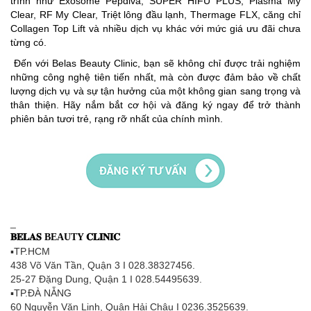
trình như Exosome Pepdiva, SUPER HIFU PLUS, Plasma My
Clear, RF My Clear, Triệt lông đầu lạnh, Thermage FLX, căng chỉ
Collagen Top Lift và nhiều dịch vụ khác với mức giá ưu đãi chưa
từng có.
Đến với Belas Beauty Clinic, bạn sẽ không chỉ được trải nghiệm
những công nghệ tiên tiến nhất, mà còn được đảm bảo về chất
lượng dịch vụ và sự tận hưởng của một không gian sang trọng và
thân thiện. Hãy nắm bắt cơ hội và đăng ký ngay để trở thành
phiên bản tươi trẻ, rạng rỡ nhất của chính mình.
_
𝐁𝐄𝐋𝐀𝐒 BEAUTY 𝐂𝐋𝐈𝐍𝐈𝐂
▪TP.HCM
438 Võ Văn Tần, Quận 3 I 028.38327456.
25-27 Đặng Dung, Quận 1 I 028.54495639.
▪TP.ĐÀ NẴNG
60 Nguyễn Văn Linh, Quận Hải Châu I 0236.3525639.