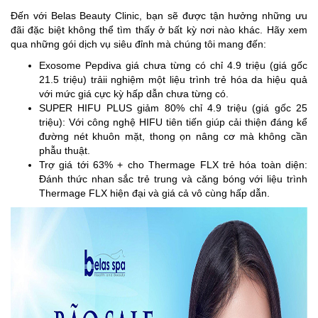
Đến với Belas Beauty Clinic, bạn sẽ được tận hưởng những ưu
đãi đặc biệt không thể tìm thấy ở bất kỳ nơi nào khác. Hãy xem
qua những gói dịch vụ siêu đỉnh mà chúng tôi mang đến:
Exosome Pepdiva giá chưa từng có chỉ 4.9 triệu (giá gốc
21.5 triệu) trảii nghiệm một liệu trình trẻ hóa da hiệu quả
với mức giá cực kỳ hấp dẫn chưa từng có.
SUPER HIFU PLUS giảm 80% chỉ 4.9 triệu (giá gốc 25
triệu): Với công nghệ HIFU tiên tiến giúp cải thiện đáng kể
đường nét khuôn mặt, thong ọn nâng cơ mà không cần
phẫu thuật.
Trợ giá tới 63% + cho Thermage FLX trẻ hóa toàn diện:
Đánh thức nhan sắc trẻ trung và căng bóng với liệu trình
Thermage FLX hiện đại và giá cả vô cùng hấp dẫn.