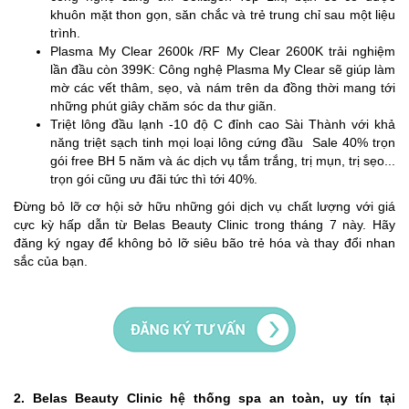
khuôn mặt thon gọn, săn chắc và trẻ trung chỉ sau một liệu
trình.
Plasma My Clear 2600k /RF My Clear 2600K trải nghiệm
lần đầu còn 399K: Công nghệ Plasma My Clear sẽ giúp làm
mờ các vết thâm, sẹo, và nám trên da đồng thời mang tới
những phút giây chăm sóc da thư giãn.
Triệt lông đầu lạnh -10 độ C đỉnh cao Sài Thành với khả
năng triệt sạch tinh mọi loại lông cứng đầu Sale 40% trọn
gói free BH 5 năm và ác dịch vụ tắm trắng, trị mụn, trị sẹo...
trọn gói cũng ưu đãi tức thì tới 40%.
Đừng bỏ lỡ cơ hội sở hữu những gói dịch vụ chất lượng với giá
cực kỳ hấp dẫn từ Belas Beauty Clinic trong tháng 7 này. Hãy
đăng ký ngay để không bỏ lỡ siêu bão trẻ hóa và thay đổi nhan
sắc của bạn.
2. Belas Beauty Clinic hệ thống spa an toàn, uy tín tại