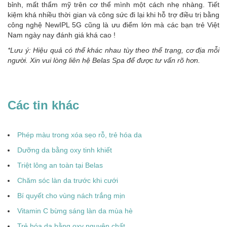
bỉnh, mất thẩm mỹ trên cơ thể mình một cách nhẹ nhàng. Tiết
kiệm khá nhiều thời gian và công sức đi lại khi hỗ trợ điều trị bằng
công nghệ NewIPL 5G cũng là ưu điểm lớn mà các bạn trẻ Việt
Nam ngày nay đánh giá khá cao !
*Lưu ý: Hiệu quả có thể khác nhau tùy theo thể trạng, cơ địa mỗi
người. Xin vui lòng liên hệ Belas Spa để được tư vấn rõ hơn.
Các tin khác
Phép màu trong xóa sẹo rỗ, trẻ hóa da
Dưỡng da bằng oxy tinh khiết
Triệt lông an toàn tại Belas
Chăm sóc làn da trước khi cưới
Bí quyết cho vùng nách trắng mịn
Vitamin C bừng sáng làn da mùa hè
Trẻ hóa da bằng oxy nguyên chất