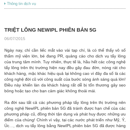
Thông tin dịch vụ
TRIỆT LÔNG NEWIPL PHIÊN BẢN 5G
06/07/2015
Ngày nay, chỉ cần liếc mắt vào vài tạp chí, là có thể thấy vô số
thẩm mỹ viện lớn, bé đang PR, quảng cáo cho dịch vụ tẩy lông
của trung tâm mình. Tuy nhiên, thực tế là, hầu hết các công nghệ
tẩy lông trên thị trường hiện nay đều gây đau đớn, nóng rát cho
khách hàng, mặc khác hiệu quả lại không cao vì đây đa số là các
công nghệ đời cũ với công suất của bước sóng ánh sáng quá lớn!
Điều này khiến làn da khách hàng rất dễ bị tổn thương gây sẹo
bỏng hoặc tạo cho bạn cảm giác không thoải mái.
Ra đời sau tất cả các phương pháp tẩy lông trên thị trường nên
công nghệ NewIPL phiên bản 5G đã tránh được hạn chế của các
phương pháp cũ, đồng thời tận dụng và phát huy được những ưu
điểm của chúng! Chính vì vậy, tại các nước phát triển như Mỹ, Ý,
Úc…, dịch vụ tẩy lông bằng NewIPL phiên bản 5G đã được hàng