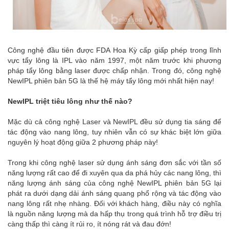
Công nghệ đầu tiên được FDA Hoa Kỳ cấp giấp phép trong lĩnh
vực tẩy lông là IPL vào năm 1997, một năm trước khi phương
pháp tẩy lông bằng laser được chấp nhận. Trong đó, công nghệ
NewIPL phiên bản 5G là thế hệ máy tẩy lông mới nhất hiện nay!
NewIPL triệt tiêu lông như thế nào?
Mặc dù cả công nghệ Laser và NewIPL đều sử dụng tia sáng để
tác động vào nang lông, tuy nhiên vẫn có sự khác biệt lớn giữa
nguyên lý hoạt động giữa 2 phương pháp này!
Trong khi công nghệ laser sử dụng ánh sáng đơn sắc với tần số
năng lượng rất cao để đi xuyên qua da phá hủy các nang lông, thì
năng lượng ánh sáng của công nghệ NewIPL phiên bản 5G lại
phát ra dưới dạng dải ánh sáng quang phổ rộng và tác động vào
nang lông rất nhẹ nhàng. Đối với khách hàng, điều này có nghĩa
là nguồn năng lượng mà da hấp thụ trong quá trình hỗ trợ điều trị
càng thấp thì càng ít rủi ro, ít nóng rát và đau đớn!