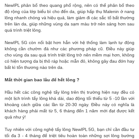
NewIPL phân bổ theo quang phổ rộng, nên có thể phân bố theo
độ rộng của lớp biểu bì cho đến da, giúp hấp thụ Malenin ở nang
lông nhanh chóng và hiệu quả, làm giảm đi các sắc tố bất thường
trên làn da, giúp những vùng da sạm màu trở nên sáng hơn sau
quá trình triệt lông.
NewIPL 5G còn nổi bật hơn hẳn với hệ thống làm lạnh tự động
không cần chườm đá như các phương pháp cũ. Điều này giúp
cho vùng da sau quá trình triệt lông trở nên mềm mại hơn, không
có hiện tượng da bị thô ráp hoặc mẫn đỏ, không gây đau đớn hay
bất kì tổn thương nào trên da.
Mất thời gian bao lâu để hết lông ?
Hầu hết các công nghệ tẩy lông trên thị trường hiện nay đều có
một lịch trình tẩy lông khá dài, dao động tối thiểu từ 5 -10 lần với
khoảng cách giữa các lần từ 20-30 ngày. Điều này có nghĩa là
khách hàng phải mất từ 5, 6 tháng đến 1 năm mới đạt được kết
quả như ý!
Tuy nhiên với công nghệ tẩy lông NewIPL 5G, bạn chỉ cần đầu tư
tối đa 3 - 4 tháng để triệt tiêu hoàn toàn những sợi lông bướng