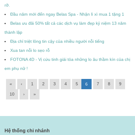
rỡ.
Đầu năm mới đến ngay Belas Spa - Nhận lì xì mua 1 tặng 1
Belas ưu đãi 50% tất cả các dịch vụ làm đẹp kỷ niệm 13 năm
thành lập
Địa chỉ triệt lông tin cậy của nhiều người nỗi tiếng
Xua tan nỗi lo sẹo rỗ
FOTONA 4D - Vị cứu tinh giải tỏa những lo âu thầm kín của chị
em phụ nữ !
«
‹
1
2
3
4
5
7
8
9
6
10
›
»
Hệ thống chi nhánh