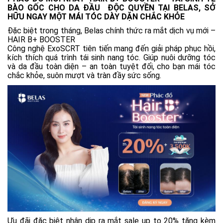
BÀO GỐC CHO DA ĐẦU ĐỘC QUYỀN TẠI BELAS, SỞ
HỮU NGAY MỘT MÁI TÓC DÀY DẶN CHẮC KHỎE
Đặc biệt trong tháng, Belas chính thức ra mắt dịch vụ mới –
HAIR B+ BOOSTER
Công nghệ ExoSCRT tiên tiến mang đến giải pháp phục hồi,
kích thích quá trình tái sinh nang tóc. Giúp nuôi dưỡng tóc
và da đầu toàn diện – an toàn tuyệt đối, cho bạn mái tóc
chắc khỏe, suôn mượt và tràn đầy sức sống.
Ưu đãi đặc biệt nhân dịp ra mắt sale up to 20% tặng kèm