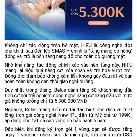
Không chỉ tác động trên bề mặt, HIFU là công nghệ đột
phá khi đi sâu đến lớp SMAS – chính là "tầng màng cơ nông"
đóng vai trò là nền tảng nâng đỡ cho toàn bộ gương mặt.
Nhờ khả năng tác động chính xác vào nền tảng này, HIFU
mang lại hiệu quả nâng cơ, xóa nhăn và trẻ hóa vượt trội.
Đồng thời đảm bảo không xâm lấn, không gây đau rát và bạn
hoàn toàn không cần thời gian nghỉ dưỡng.
Duy nhất trong tháng, Belas dành tặng 50 khách hàng đầu
tiên cơ hội trải nghiệm công nghệ nâng cơ hàng đầu với mức
giá không tưởng chỉ từ 5.300.000 VNĐ.
Ngoài ra, Belas mang đến ưu đãi đặc biệt cho dịch vụ triệt
lông trọn gói công nghệ New IPL đến từ Mỹ chỉ từ 199K ,
áp dụng cho tất cả các vùng có bảo hành 5 năm.
Đặc biệt, khi đăng ký trọn gói 1 vùng, bạn sẽ được tặng
ngay 1 voucher chăm sóc da miễn phí, lựa chọn giữa CSD