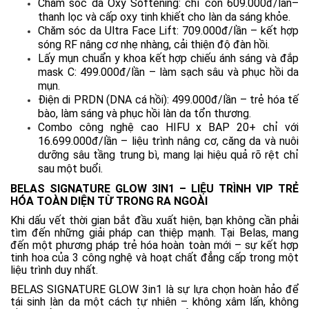
Chăm sóc da Oxy Softening: chỉ còn 609.000đ/lần–
thanh lọc và cấp oxy tinh khiết cho làn da sáng khỏe.
Chăm sóc da Ultra Face Lift: 709.000đ/lần – kết hợp
sóng RF nâng cơ nhẹ nhàng, cải thiện độ đàn hồi.
Lấy mụn chuẩn y khoa kết hợp chiếu ánh sáng và đắp
mask C: 499.000đ/lần – làm sạch sâu và phục hồi da
mụn.
Điện di PRDN (DNA cá hồi): 499.000đ/lần – trẻ hóa tế
bào, làm sáng và phục hồi làn da tổn thương.
Combo công nghệ cao HIFU x BAP 20+ chỉ với
16.699.000đ/lần – liệu trình nâng cơ, căng da và nuôi
dưỡng sâu tầng trung bì, mang lại hiệu quả rõ rệt chỉ
sau một buổi.
BELAS SIGNATURE GLOW 3IN1 – LIỆU TRÌNH VIP TRẺ
HÓA TOÀN DIỆN TỪ TRONG RA NGOÀI
Khi dấu vết thời gian bắt đầu xuất hiện, bạn không cần phải
tìm đến những giải pháp can thiệp mạnh. Tại Belas, mang
đến một phương pháp trẻ hóa hoàn toàn mới – sự kết hợp
tinh hoa của 3 công nghệ và hoạt chất đẳng cấp trong một
liệu trình duy nhất.
BELAS SIGNATURE GLOW 3in1 là sự lựa chọn hoàn hảo để
tái sinh làn da một cách tự nhiên – không xâm lấn, không