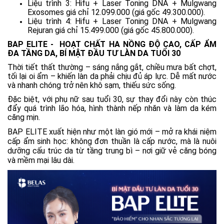
Liệu trình 3: Hifu + Laser Toning DNA + Mulgwang
Exosomes giá chỉ 12.099.000 (giá gốc 49.300.000).
Liệu trình 4: Hifu + Laser Toning DNA + Mulgwang
Rejuran giá chỉ 15.499.000 (giá gốc 45.800.000).
BAP ELITE - HOẠT CHẤT HA NỒNG ĐỘ CAO, CẤP ẨM
ĐA TẦNG DA, BÍ MẬT ĐẦU TƯ LÀN DA TUỔI 30
Thời tiết thất thường – sáng nắng gắt, chiều mưa bất chợt,
tối lại oi ẩm – khiến làn da phải chịu đủ áp lực. Dễ mất nước
và nhanh chóng trở nên khô sạm, thiếu sức sống.
Đặc biệt, với phụ nữ sau tuổi 30, sự thay đổi này còn thúc
đẩy quá trình lão hóa, hình thành nếp nhăn và làm da kém
căng mịn.
BAP ELITE xuất hiện như một làn gió mới – mở ra khái niệm
cấp ẩm sinh học: không đơn thuần là cấp nước, mà là nuôi
dưỡng cấu trúc da từ tầng trung bì – nơi giữ vẻ căng bóng
và mềm mại lâu dài.