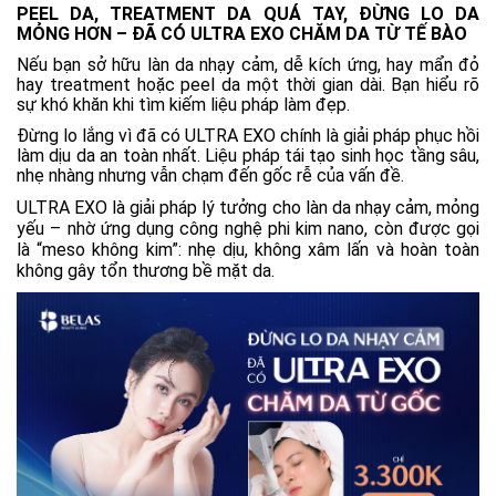
PEEL DA, TREATMENT DA QUÁ TAY, ĐỪNG LO DA
MỎNG HƠN – ĐÃ CÓ ULTRA EXO CHĂM DA TỪ TẾ BÀO
Nếu bạn sở hữu làn da nhạy cảm, dễ kích ứng, hay mẩn đỏ
hay treatment hoặc peel da một thời gian dài. Bạn hiểu rõ
sự khó khăn khi tìm kiếm liệu pháp làm đẹp.
Đừng lo lắng vì đã có ULTRA EXO chính là giải pháp phục hồi
làm dịu da an toàn nhất. Liệu pháp tái tạo sinh học tầng sâu,
nhẹ nhàng nhưng vẫn chạm đến gốc rễ của vấn đề.
ULTRA EXO là giải pháp lý tưởng cho làn da nhạy cảm, mỏng
yếu – nhờ ứng dụng công nghệ phi kim nano, còn được gọi
là “meso không kim”: nhẹ dịu, không xâm lấn và hoàn toàn
không gây tổn thương bề mặt da.