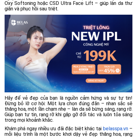
Oxy Softoning hoặc CSD Ultra Face Lift – giúp làn da thư
giãn và phục hồi sau triệt.
Hãy để vẻ đẹp của bạn là nguồn cảm hứng và sự tự tin!
Đừng bỏ lỡ cơ hội: Một lựa chọn đúng đắn – nhan sắc sẽ
thăng hoa, một lần chạm nhẹ – làn da sẽ bừng sáng, rạng rỡ.
Giúp bạn tự tin, rạng rỡ khi gặp gỡ đối tác và luôn tỏa sáng
trong mọi khoảnh khắc.
Khám phá ngay nhiều ưu đãi đặc biệt khác tại
belasspa.vn
–
mỗi liệu trình là một bước khơi dậy vẻ đẹp thăng hoa, rạng