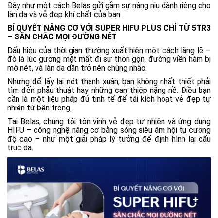
Đây như một cách Belas gửi gắm sự nâng niu dành riêng cho
làn da và vẻ đẹp khí chất của bạn.
BÍ QUYẾT NÂNG CƠ VỚI SUPER HIFU PLUS CHỈ TỪ 5TR3
– SĂN CHẮC MỌI ĐƯỜNG NÉT
Dấu hiệu của thời gian thường xuất hiện một cách lặng lẽ –
đó là lúc gương mặt mất đi sự thon gọn, đường viền hàm bị
mờ nét, và làn da dần trở nên chùng nhão.
Nhưng để lấy lại nét thanh xuân, bạn không nhất thiết phải
tìm đến phẫu thuật hay những can thiệp nặng nề. Điều bạn
cần là một liệu pháp đủ tinh tế để tái kích hoạt vẻ đẹp tự
nhiên từ bên trong.
Tại Belas, chúng tôi tôn vinh vẻ đẹp tự nhiên và ứng dụng
HIFU – công nghệ nâng cơ bằng sóng siêu âm hội tụ cường
độ cao – như một giải pháp lý tưởng để định hình lại cấu
trúc da.