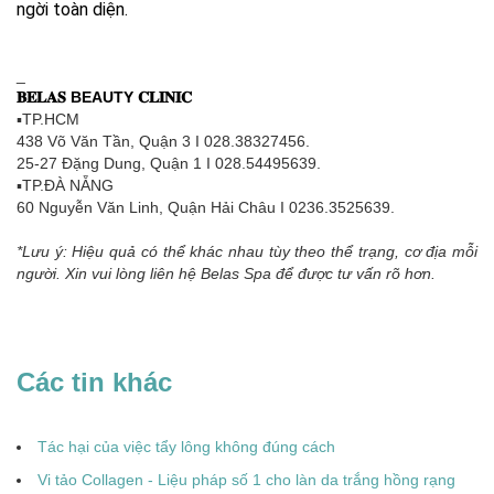
ngời toàn diện.
_
𝐁𝐄𝐋𝐀𝐒 BEAUTY 𝐂𝐋𝐈𝐍𝐈𝐂
▪TP.HCM
438 Võ Văn Tần, Quận 3 I 028.38327456.
25-27 Đặng Dung, Quận 1 I 028.54495639.
▪TP.ĐÀ NẴNG
60 Nguyễn Văn Linh, Quận Hải Châu I 0236.3525639.
*Lưu ý: Hiệu quả có thể khác nhau tùy theo thể trạng, cơ địa mỗi
người. Xin vui lòng liên hệ Belas Spa để được tư vấn rõ hơn.
Các tin khác
Tác hại của việc tẩy lông không đúng cách
Vi tảo Collagen - Liệu pháp số 1 cho làn da trắng hồng rạng