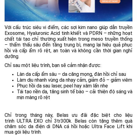
Với cấu trúc siêu vi điểm, các sợi kim nano giúp dẫn truyền
Exosome, Hyaluronic Acid tinh khiết và PDRN – những hoạt
chất tái tạo chỉ thường xuất hiện trong meso truyền thống
– thẩm thấu sâu đến tầng trung bì, mang lại hiệu quả phục
hồi và cấp ẩm rõ rệt, an toàn và không cần thời gian nghỉ
dưỡng.
Chỉ sau một liệu trình, bạn sẽ cảm nhận được:
Làn da cấp ẩm sâu – da căng mọng, đàn hồi chỉ sau
Làm dịu nhanh vùng da nhạy cảm, giảm đỏ – giảm viêm
Phục hồi da sau laser, peel hay xâm lấn nhẹ
Tái tạo nền da, tăng sinh tế bào – cải thiện độ sáng và
mịn màng rõ rệt
Chỉ trong tháng này, Belas ưu đãi đặc biệt cho liệu
trình
ULTRA EXO chỉ
3tr300k. Belas còn tặng thêm quà
chăm sóc da điện di DNA cá hồi hoặc Ultra Face Lift khi
mua gói liệu trình.