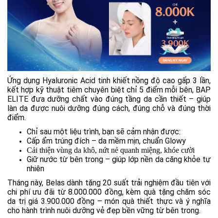
Ứng dụng Hyaluronic Acid tinh khiết nồng độ cao gấp 3 lần,
kết hợp kỹ thuật tiêm chuyên biệt chỉ 5 điểm mỗi bên, BAP
ELITE đưa dưỡng chất vào đúng tầng da cần thiết – giúp
làn da được nuôi dưỡng đúng cách, đúng chỗ và đúng thời
điểm.
Chỉ sau một liệu trình, bạn sẽ cảm nhận được:
Cấp ẩm trúng đích – da mềm mịn, chuẩn Glowy
Cải thiện vùng da khô, nứt nẻ quanh miệng, khóe cười
Giữ nước từ bên trong – giúp lớp nền da căng khỏe tự
nhiên
Tháng này, Belas dành tặng 20 suất trải nghiệm đầu tiên với
chi phí ưu đãi từ 8.000.000 đồng, kèm quà tặng chăm sóc
da trị giá 3.900.000 đồng – món quà thiết thực và ý nghĩa
cho hành trình nuôi dưỡng vẻ đẹp bền vững từ bên trong.