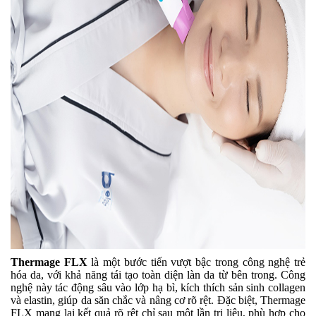
Thermage FL
X
là một bước tiến vượt bậc trong công nghệ trẻ
hóa da, với khả năng tái tạo toàn diện làn da từ bên trong. Công
nghệ này tác động sâu vào lớp hạ bì, kích thích sản sinh collagen
và elastin, giúp da săn chắc và nâng cơ rõ rệt. Đặc biệt, Thermage
FL
X
mang lại kết quả rõ rệt chỉ sau một lần trị liệu, phù hợp cho