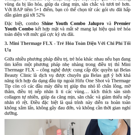
vùng da bị lão hóa, giúp da căng mịn, săn chắc và tươi trẻ hơn.
Với BAP tiêm 5+1 điểm, bạn có thể chọn từ các gói ưu đãi hấp
dẫn
giảm giá tới 52%
Đặc biệt, combo
Shine Youth Combo Jalupro
và
Premier
Youth Combo
kết hợp mặt và mắt sẽ mang lại hiệu quả trẻ hóa
toàn diện với mức giá cực kỳ ưu đãi.
3. Mini Thermage FLX - Trẻ Hóa Toàn Diện Với Chi Phí Tối
Ưu
Giữa nhiều phương pháp điều trị, trẻ hóa khác nhau nếu bạn đang
tìm kiếm một phương pháp nhẹ nhàng trong điều trị thì Mini
Thermage FLX – công nghệ được cung cấp độc quyền tại Belas
Beauty Clinic là dịch vụ được chuyên gia Belas gợi ý bởi khả
năng tích hợp đa dạng đầu tip ngoài Hifu One Shot và Thermage
Tip còn có các đầu máy điều trị giúp thu nhỏ lỗ chân lông, mờ
thâm, điều trị nếp nhăn li ti các vùng…
kích thích sản sinh
collagen tự nhiên, giúp da căng mịn, săn chắc và giảm thiểu nếp
nhăn rõ rệt. Điều đặc biệt là quá trình này diễn ra hoàn toàn
không xâm lấn, không gây đau đớn, và không cần thời gian nghỉ
dưỡng.