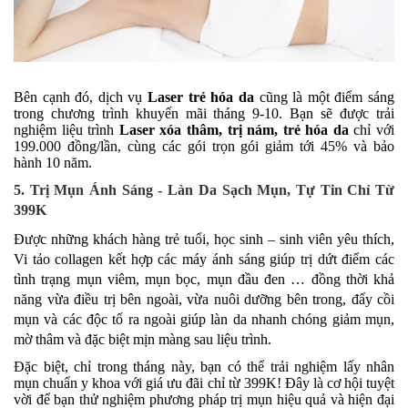
Bên cạnh đó, dịch vụ
Laser trẻ hóa da
cũng là một điểm sáng
trong chương trình khuyến mãi tháng 9-10. Bạn sẽ được trải
nghiệm liệu trình
Laser xóa thâm, trị nám, trẻ hóa da
chỉ với
199.000 đồng/lần, cùng các gói trọn gói giảm tới 45% và bảo
hành 10 năm.
5. Trị Mụn Ánh Sáng - Làn Da Sạch Mụn, Tự Tin Chỉ Từ
399K
Được những khách hàng trẻ tuổi, học sinh – sinh viên yêu thích,
Vi tảo collagen kết hợp các máy ánh sáng giúp trị dứt điểm các
tình trạng mụn viêm, mụn bọc, mụn đầu đen … đồng thời khả
năng vừa điều trị bên ngoài, vừa nuôi dưỡng bên trong, đẩy cồi
mụn và các độc tố ra ngoài giúp làn da nhanh chóng giảm mụn,
mờ thâm và đặc biệt mịn màng sau liệu trình.
Đặc biệt, chỉ trong tháng này, bạn có thể trải nghiệm
lấy nhân
mụn chuẩn y khoa
với giá ưu đãi chỉ từ 399K! Đây là cơ hội tuyệt
vời để bạn thử nghiệm phương pháp trị mụn hiệu quả và hiện đại