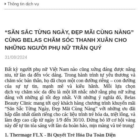
Thông tin dịch vụ
“SĂN SẮC TỪNG NGÀY, ĐẸP MÃI CÙNG NÀNG”
CÙNG BELAS CHĂM SÓC THANH XUÂN CHO
NHỮNG NGƯỜI PHỤ NỮ TRÂN QUÝ
31/08/2024
Bất kỳ người phụ nữ Việt Nam nào cũng xứng đáng được nâng
niu, từ làn da đến vóc dáng. Trong hành trình tự yêu thương và
chăm sóc bản thân, họ đã chọn một con đường riêng – con đường
của sự tự tin, mạnh mẽ và kiêu hãnh. Mỗi
lựa chọn
dịch
vụ
chăm
sóc da
đều là một lời nhắc nhở rằng phụ nữ xứng
đáng với những gì tốt đẹp nhất.
Với những ý nghĩa đó, Belas
Beauty Clinic mang tới quý khách hàng
chương trình khuyến mãi
“Săn Sắc Từng Ngày, Đẹp Mãi Cùng Nàng” với những ưu đãi
hấp dẫn nhất dành riêng cho các liệu trình trẻ hóa da, triệt lông, và
làm đẹp cao cấp từ ngày 1/9 đến 30/10. Đừng bỏ lỡ cơ hội vàng
này để tự tin tỏa sáng với làn da hoàn hảo, mịn màng và trẻ trung!
1. Thermage FL
X
- Bí Quyết Trẻ Hóa Da Toàn Diện