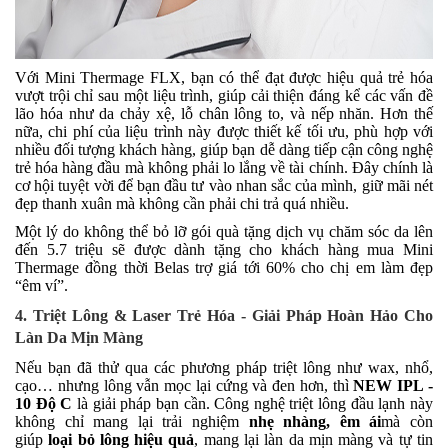
Với Mini Thermage FLX, bạn có thể đạt được hiệu quả trẻ hóa
vượt trội chỉ sau một liệu trình, giúp cải thiện đáng kể các vấn đề
lão hóa như da chảy xệ, lỗ chân lông to, và nếp nhăn. Hơn thế
nữa, chi phí của liệu trình này được thiết kế tối ưu, phù hợp với
nhiều đối tượng khách hàng, giúp bạn dễ dàng tiếp cận công nghệ
trẻ hóa hàng đầu mà không phải lo lắng về tài chính. Đây chính là
cơ hội tuyệt vời để bạn đầu tư vào nhan sắc của mình, giữ mãi nét
đẹp thanh xuân mà không cần phải chi trả quá nhiều.
Một lý do không thể bỏ lỡ gói quà tặng dịch vụ chăm sóc da lên
đến 5.7 triệu sẽ được dành tặng cho khách hàng mua Mini
Thermage đồng thời Belas trợ giá tới 60% cho chị em làm đẹp
“êm ví”.
4. Triệt Lông & Laser Trẻ Hóa - Giải Pháp Hoàn Hảo Cho
Làn Da Mịn Màng
Nếu bạn đã thử qua các phương pháp triệt lông như wax, nhổ,
cạo… nhưng lông vẫn mọc lại cứng và đen hơn, thì
NEW IPL -
10 Độ C
là giải pháp bạn cần. Công nghệ triệt lông đầu lạnh này
không chỉ mang lại trải nghiệm
nhẹ nhàng, êm ái
mà còn
giúp
loại bỏ lông hiệu quả
, mang lại làn da mịn màng và tự tin