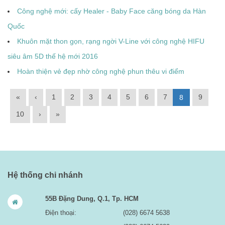
Công nghệ mới: cấy Healer - Baby Face căng bóng da Hàn
Quốc
Khuôn mặt thon gọn, rạng ngời V-Line với công nghệ HIFU
siêu âm 5D thế hệ mới 2016
Hoàn thiện vẻ đẹp nhờ công nghệ phun thêu vi điểm
«
‹
1
2
3
4
5
6
7
9
8
10
›
»
Hệ thống chi nhánh
55B Đặng Dung, Q.1, Tp. HCM
Điện thoại:
(028) 6674 5638