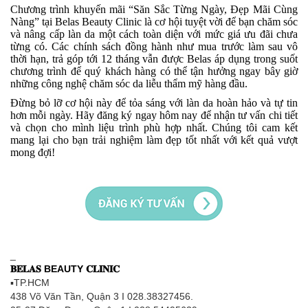
Chương trình khuyến mãi “Săn Sắc Từng Ngày, Đẹp Mãi Cùng
Nàng” tại Belas Beauty Clinic là cơ hội tuyệt vời để bạn chăm sóc
và nâng cấp làn da một cách toàn diện với mức giá ưu đãi chưa
từng có.
Các chính sách đồng hành như mua trước làm sau vô
thời hạn, trả góp tới 12 tháng vẫn được Belas áp dụng trong suốt
chương trình để quý khách hàng có thể tận hưởng ngay bây giờ
những công nghệ chăm sóc da liễu thẩm mỹ hàng đầu.
Đừng bỏ lỡ cơ hội này để tỏa sáng với làn da hoàn hảo và tự tin
hơn mỗi ngày. Hãy đăng ký ngay hôm nay để nhận tư vấn chi tiết
và chọn cho mình liệu trình phù hợp nhất. Chúng tôi cam kết
mang lại cho bạn trải nghiệm làm đẹp tốt nhất với kết quả vượt
mong đợi!
_
𝐁𝐄𝐋𝐀𝐒 BEAUTY 𝐂𝐋𝐈𝐍𝐈𝐂
▪TP.HCM
438 Võ Văn Tần, Quận 3 I 028.38327456.