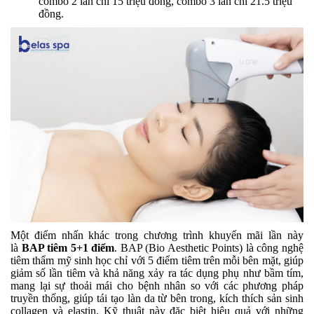
combo 2 lần chỉ 15 triệu đồng, combo 3 lần chỉ 21.5 triệu
đồng.
Một điểm nhấn khác trong chương trình khuyến mãi lần này
là
BAP tiêm 5+1 điểm
. BAP (Bio Aesthetic Points) là công nghệ
tiêm thẩm mỹ sinh học
chỉ với
5 điểm tiêm trên mỗi bên mặt, giúp
giảm số lần tiêm và khả năng xảy ra tác dụng phụ như bầm tím
,
m
ang lại sự thoải mái cho bệnh nhân so với các phương pháp
truyền thống, giúp tái tạo làn da từ bên trong, kích thích sản sinh
collagen và elastin. Kỹ thuật này đặc biệt hiệu quả với những