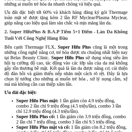
những ai muốn trẻ hóa da nhanh chóng và hiệu quả.
Ưu đãi đặc biệt tới 60% và k
hách hàng đăng ký gói Thermage
toàn mặt sẽ được tặng kèm 2 lần RF Myclear/Plasma Myclear,
giúp nâng cao hiệu quả làm săn chắc và mịn màng làn da.
2. Super Hifu
Plus
& B
.
A
.
P Tiêm 5+1 Điểm - Làn Da Không
Tuổi Với Công Nghệ Hàng Đầu
Bên cạnh Thermage
FLX
,
Super Hifu
Plus
cũng là một trong
những công nghệ nâng cơ, trẻ hóa
được ưa chuộng nhất hiện nay
tại Belas Beauty Clinic
.
Super Hifu
Plus
sử dụng sóng siêu âm
hội tụ cường độ cao, tác động vào các lớp sâu của da mà không
gây tổn thương bề mặt. Kết quả là làn da được nâng cơ, cải thiện
độ đàn hồi và giảm thiểu nếp nhăn một cách rõ rệt. Đây là lựa
chọn lý tưởng cho những ai muốn trẻ hóa
, xử lý nọng cằm, xệ
má
mà không cần can thiệp xâm lấn.
Ưu đãi đặc biệt:
Super Hifu
Plus
mặt:
1 lần giảm còn 4.9 triệu đồng,
combo 2 lần chỉ 9 triệu đồng (4.5 triệu/lần), combo 3 lần
chỉ 12.9 triệu đồng (4.3 triệu/lần).
Super Hifu
Plus
cổ:
1 lần giảm còn 3.9 triệu đồng, combo
2 lần chỉ 7 triệu đồng, combo 3 lần chỉ 9.5 triệu đồng.
Super Hifu
Plus
mặt
và
cổ:
1 lần giảm còn 8.2 triệu đồng,