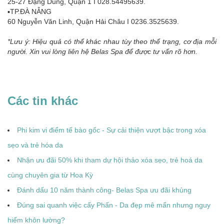
25-27 Đặng Dung, Quận 1 I 028.54495639.
▪TP.ĐÀ NẴNG
60 Nguyễn Văn Linh, Quận Hải Châu I 0236.3525639.
*Lưu ý: Hiệu quả có thể khác nhau tùy theo thể trạng, cơ địa mỗi
người. Xin vui lòng liên hệ Belas Spa để được tư vấn rõ hơn.
Các tin khác
Phi kim vi điểm tế bào gốc - Sự cải thiện vượt bậc trong xóa
sẹo và trẻ hóa da
Nhận ưu đãi 50% khi tham dự hội thảo xóa sẹo, trẻ hoá da
cùng chuyên gia từ Hoa Kỳ
Đánh dấu 10 năm thành công- Belas Spa ưu đãi khủng
Đúng sai quanh việc cấy Phấn - Da đẹp mê mẩn nhưng nguy
hiểm khôn lường?