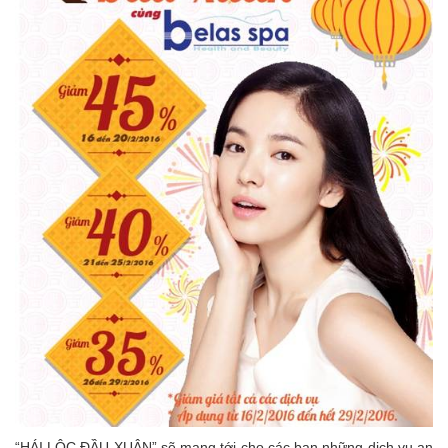
“HÁI LỘC ĐẦU XUÂN” sẽ mang tới cho các bạn những dịch vụ an