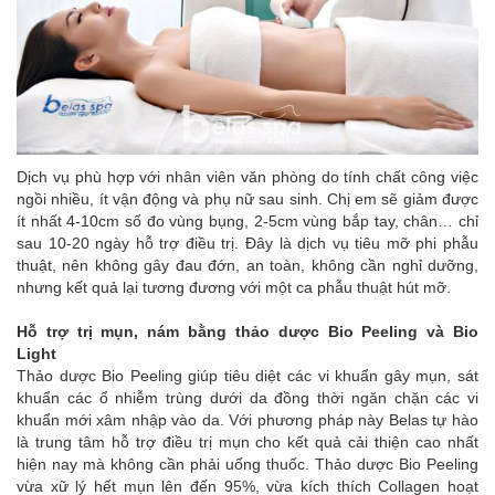
Dịch vụ phù hợp với nhân viên văn phòng do tính chất công việc
ngồi nhiều, ít vận động và phụ nữ sau sinh. Chị em sẽ giảm được
ít nhất 4-10cm số đo vùng bụng, 2-5cm vùng bắp tay, chân… chỉ
sau 10-20 ngày hỗ trợ điều trị. Đây là dịch vụ tiêu mỡ phi phẫu
thuật, nên không gây đau đớn, an toàn, không cần nghỉ dưỡng,
nhưng kết quả lại tương đương với một ca phẫu thuật hút mỡ.
Hỗ trợ trị mụn, nám bằng thảo dược Bio Peeling và Bio
Light
Thảo dược Bio Peeling giúp tiêu diệt các vi khuẩn gây mụn, sát
khuẩn các ổ nhiễm trùng dưới da đồng thời ngăn chặn các vi
khuẩn mới xâm nhập vào da. Với phương pháp này Belas tự hào
là trung tâm hỗ trợ điều trị mụn cho kết quả cải thiện cao nhất
hiện nay mà không cần phải uống thuốc. Thảo dược Bio Peeling
vừa xữ lý hết mụn lên đến 95%, vừa kích thích Collagen hoạt