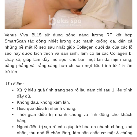
Venus Viva BL15 sử dụng sóng năng lượng RF kết hợp
SmartScan tác động nhiệt lượng cực mạnh xuống da, đến cả
những bề mặt lỗ sẹo sâu nhất giúp Collagen dưới da của các lỗ
sẹo này được kích thích và sản sinh, làm co lại các Collagen bị
chảy xệ, giúp làm đầy mô sẹo, cho bạn một làn da mịn màng,
bằng phẳng và trắng sáng hơn chỉ sau một liệu trình từ 4-5 lần
trở lên.
Ưu điểm:
Xử lý hiệu quả tình trạng sẹo rỗ lâu năm chỉ sau 1 liệu trình
đầy đủ.
Không đau, không xâm lấn.
Hiệu quả điều trị nhanh chóng.
Thời gian điều trị nhanh chóng và linh động cho khách
hàng.
Ngoài điều trị sẹo rỗ còn giúp trẻ hóa da nhanh chóng, xoá
nhăn, thu nhỏ lỗ chân lông, làm săn chắc cơ mặt & chùng