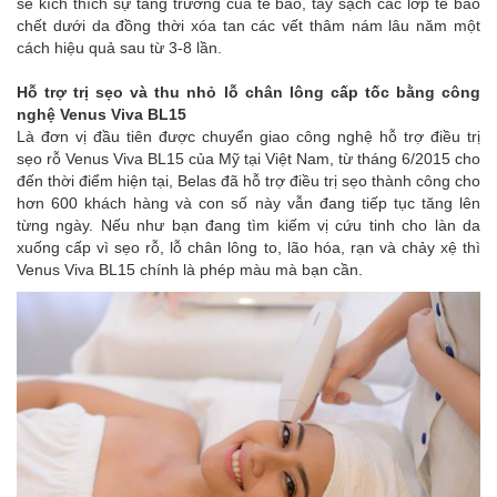
sẽ kích thích sự tăng trưởng của tế bào, tẩy sạch các lớp tế bào
chết dưới da đồng thời xóa tan các vết thâm nám lâu năm một
cách hiệu quả sau từ 3-8 lần.
Hỗ trợ trị sẹo và thu nhỏ lỗ chân lông cấp tốc bằng công
nghệ Venus Viva BL15
Là đơn vị đầu tiên được chuyển giao công nghệ hỗ trợ điều trị
sẹo rỗ Venus Viva BL15 của Mỹ tại Việt Nam, từ tháng 6/2015 cho
đến thời điểm hiện tại, Belas đã hỗ trợ điều trị sẹo thành công cho
hơn 600 khách hàng và con số này vẫn đang tiếp tục tăng lên
từng ngày. Nếu như bạn đang tìm kiếm vị cứu tinh cho làn da
xuống cấp vì sẹo rỗ, lỗ chân lông to, lão hóa, rạn và chảy xệ thì
Venus Viva BL15 chính là phép màu mà bạn cần.