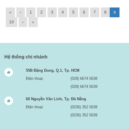
«
‹
1
2
3
4
5
6
7
8
9
10
›
»
Hệ thống chi nhánh
55B Đặng Dung, Q.1, Tp. HCM
Điện thoại:
(028) 6674 5638
(028) 6674 5639
60 Nguyễn Văn Linh, Tp. Đà Nẵng
Điện thoại:
(0236) 352 5638
(0236) 352 5639