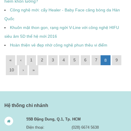
hiểm khôn lường?
Công nghệ mới: cấy Healer - Baby Face căng bóng da Hàn
Quốc
Khuôn mặt thon gọn, rạng ngời V-Line với công nghệ HIFU
siêu âm 5D thế hệ mới 2016
Hoàn thiện vẻ đẹp nhờ công nghệ phun thêu vi điểm
«
‹
1
2
3
4
5
6
7
9
8
10
›
»
Hệ thống chi nhánh
55B Đặng Dung, Q.1, Tp. HCM
Điện thoại:
(028) 6674 5638