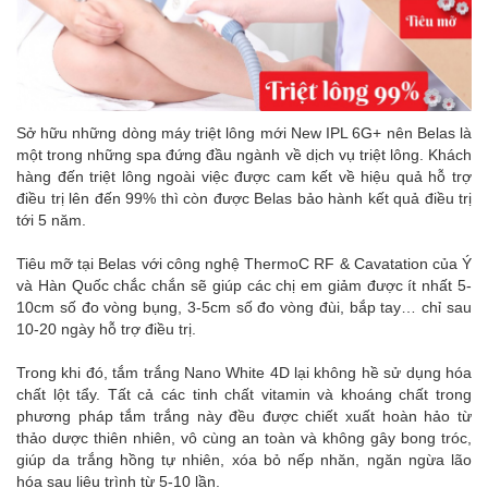
Sở hữu những dòng máy triệt lông mới New IPL 6G+ nên Belas là
một trong những spa đứng đầu ngành về dịch vụ triệt lông. Khách
hàng đến triệt lông ngoài việc được cam kết về hiệu quả hỗ trợ
điều trị lên đến 99% thì còn được Belas bảo hành kết quả điều trị
tới 5 năm.
Tiêu mỡ tại Belas với công nghệ ThermoC RF & Cavatation của Ý
và Hàn Quốc chắc chắn sẽ giúp các chị em giảm được ít nhất 5-
10cm số đo vòng bụng, 3-5cm số đo vòng đùi, bắp tay… chỉ sau
10-20 ngày hỗ trợ điều trị.
Trong khi đó, tắm trắng Nano White 4D lại không hề sử dụng hóa
chất lột tẩy. Tất cả các tinh chất vitamin và khoáng chất trong
phương pháp tắm trắng này đều được chiết xuất hoàn hảo từ
thảo dược thiên nhiên, vô cùng an toàn và không gây bong tróc,
giúp da trắng hồng tự nhiên, xóa bỏ nếp nhăn, ngăn ngừa lão
hóa sau liệu trình từ 5-10 lần.