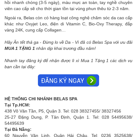
hồi nhanh chóng (3-5 ngày), màu mực an toàn, tay nghề chuyên
viên cao cấp sẽ cho thời gian tồn tại vùng phun thêu từ 2-3 năm.
Ngoài ra, Belas còn có hàng loạt công nghệ chăm sóc da cao cấp
khác như Oxyjet Leo, điện di Vitamin C, Bio-Oxy Therapy, đắp
vàng 24K, cung cấp Collagen…
Hãy Ăn tết thả ga - Đừng lo về Da - Vì đã có Belas Spa với ưu đãi
MUA 1 TẶNG 1
nhân dịp khai trương đầu năm!
Nhanh tay đăng ký để nhận được lì xì Mua 1 Tặng 1 các dịch vụ
bạn cần tại đây:
HỆ THỐNG CHI NHÁNH BELAS SPA
Tại Tp.HCM:
438 Võ Văn Tần, P5, Quận 3. Tel: 028 38327455/ 38327456
25-27 Đặng Dung, P. Tân Định, Quận 1. Tel: 028 54495638/
54495639
Tại Đà Nẵng:
60 Nguyễn Văn Linh, Quận Hải Châu. Tel: 0236 3525638/