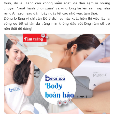
thuở, đó là: Tăng cân không kiểm soát, da đen sạm vì những
chuyến “xuất hành chơi xuân” và vi ô lông lại lên rậm rạp như
rừng Amazon sau dăm bảy ngày tết cạo nhổ wax tạm thời.
Đừng lo lắng vì chỉ cần Bộ 3 dịch vụ này xuất hiện thì việc lấy lại
vòng eo 58 và làn da trắng mịn không dấu vết lông rậm sẽ trở
nên thật dễ dàng!