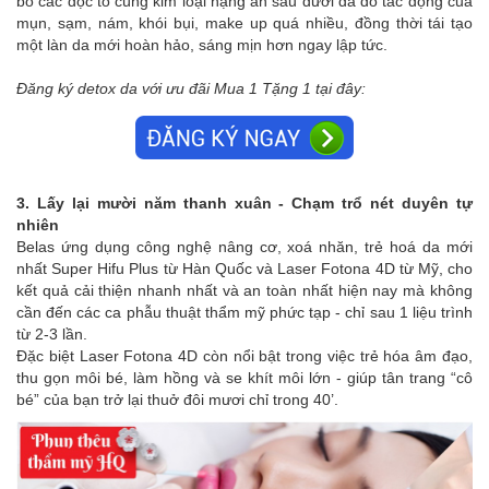
bỏ các độc tố cùng kim loại nặng ẩn sâu dưới da do tác động của
mụn, sạm, nám, khói bụi, make up quá nhiều, đồng thời tái tạo
một làn da mới hoàn hảo, sáng mịn hơn ngay lập tức.
Đăng ký detox da với ưu đãi Mua 1 Tặng 1 tại đây:
3. Lấy lại mười năm thanh xuân - Chạm trổ nét duyên tự
nhiên
Belas ứng dụng công nghệ nâng cơ, xoá nhăn, trẻ hoá da mới
nhất Super Hifu Plus từ Hàn Quốc và Laser Fotona 4D từ Mỹ, cho
kết quả cải thiện nhanh nhất và an toàn nhất hiện nay mà không
cần đến các ca phẫu thuật thẩm mỹ phức tạp - chỉ sau 1 liệu trình
từ 2-3 lần.
Đặc biệt Laser Fotona 4D còn nổi bật trong việc trẻ hóa âm đạo,
thu gọn môi bé, làm hồng và se khít môi lớn - giúp tân trang “cô
bé” của bạn trở lại thuở đôi mươi chỉ trong 40’.