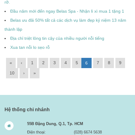
rỡ.
Đầu năm mới đến ngay Belas Spa - Nhận lì xì mua 1 tặng 1
Belas ưu đãi 50% tất cả các dịch vụ làm đẹp kỷ niệm 13 năm
thành lập
Địa chỉ triệt lông tin cậy của nhiều người nỗi tiếng
Xua tan nỗi lo sẹo rỗ
«
‹
1
2
3
4
5
7
8
9
6
10
›
»
Hệ thống chi nhánh
55B Đặng Dung, Q.1, Tp. HCM
Điện thoại:
(028) 6674 5638