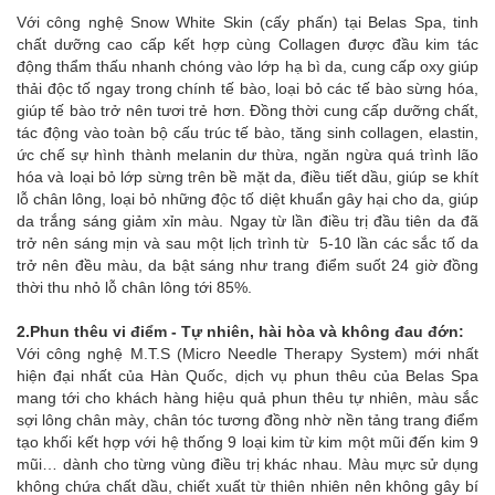
Với công nghệ Snow White Skin (cấy phấn) tại Belas Spa, tinh
chất dưỡng cao cấp kết hợp cùng Collagen được đầu kim tác
động thẩm thấu nhanh chóng vào lớp hạ bì da, cung cấp oxy giúp
thải độc tố ngay trong chính tế bào, loại bỏ các tế bào sừng hóa,
giúp tế bào trở nên tươi trẻ hơn. Đồng thời cung cấp dưỡng chất,
tác động vào toàn bộ cấu trúc tế bào, tăng sinh collagen, elastin,
ức chế sự hình thành melanin dư thừa, ngăn ngừa quá trình lão
hóa và loại bỏ lớp sừng trên bề mặt da, điều tiết dầu, giúp se khít
lỗ chân lông, loại bỏ những độc tố diệt khuẩn gây hại cho da, giúp
da trắng sáng giảm xỉn màu. Ngay từ lần điều trị đầu tiên da đã
trở nên sáng mịn và sau một lịch trình từ 5-10 lần các sắc tố da
trở nên đều màu, da bật sáng như trang điểm suốt 24 giờ đồng
thời thu nhỏ lỗ chân lông tới 85%.
2.Phun thêu vi điểm - Tự nhiên, hài hòa và không đau đớn:
Với công nghệ M.T.S (Micro Needle Therapy System) mới nhất
hiện đại nhất của Hàn Quốc, dịch vụ phun thêu của Belas Spa
mang tới cho khách hàng hiệu quả phun thêu tự nhiên, màu sắc
sợi lông chân mày, chân tóc tương đồng nhờ nền tảng trang điểm
tạo khối kết hợp với hệ thống 9 loại kim từ kim một mũi đến kim 9
mũi… dành cho từng vùng điều trị khác nhau. Màu mực sử dụng
không chứa chất dầu, chiết xuất từ thiên nhiên nên không gây bí