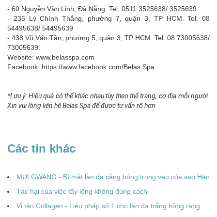
- 60 Nguyễn Văn Linh, Đà Nẵng. Tel: 0511 3525638/ 3525639
- 235 Lý Chính Thắng, phường 7, quận 3, TP HCM. Tel: 08
54495638/ 54495639
- 438 Võ Văn Tần, phường 5, quận 3, TP HCM. Tel: 08 73005638/
73005639.
Website:
www.belasspa.com
Facebook:
https://www.facebook.com/Belas.Spa
*Lưu ý: Hiệu quả có thể khác nhau tùy theo thể trạng, cơ địa mỗi người.
Xin vui lòng liên hệ Belas Spa để được tư vấn rõ hơn.
Các tin khác
MULGWANG - Bí mật làn da căng bóng trong veo của sao Hàn
Tác hại của việc tẩy lông không đúng cách
Vi tảo Collagen - Liệu pháp số 1 cho làn da trắng hồng rạng