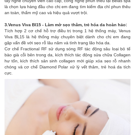
tay nghề chuyên viên cao cấp, công nghệ phun thêu tại Belas spa
là chọn lựa hàng đầu cho chị em đang tìm kiếm địa chỉ phun thêu
an toàn, thẩm mỹ cao và hiệu quả vượt trội.
3.Venus Viva Bl15 - Làm mờ sẹo thâm, trẻ hóa da hoàn hảo:
Tích hợp 2 cơ chế hỗ trợ điều trị trong 1 hệ thống máy, Venus
Viva BL15 là hệ thống máy chuyên biệt dành cho chị em đang
gặp vấn đề với sẹo rỗ lâu năm và tình trạng lão hóa da.
Cơ chế Fractional RF sử dụng sóng RF tác động sâu loại bỏ tế
bào già cỗi bên trong da, kích thích tác động sửa chữa Collagen
hư tổn, kích thích sản sinh collagen mới giúp xóa sẹo rỗ nhanh
chóng và cơ chế Diamond Polar xử lý vết thâm, trẻ hoá da tích
cực.