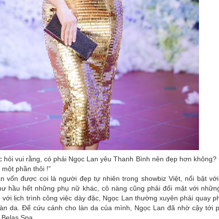
c hỏi vui rằng, có phải Ngọc Lan yêu Thanh Bình nên đẹp hơn không?
à một phần thôi !”
n vốn được coi là người đẹp tự nhiên trong showbiz Việt, nổi bật v
hư hầu hết những phụ nữ khác, cô nàng cũng phải đối mặt với những 
với lịch trình công việc dày đặc, Ngọc Lan thường xuyên phải quay p
 làn da. Để cứu cánh cho làn da của mình, Ngọc Lan đã nhờ cậy tới
i Belas Spa.