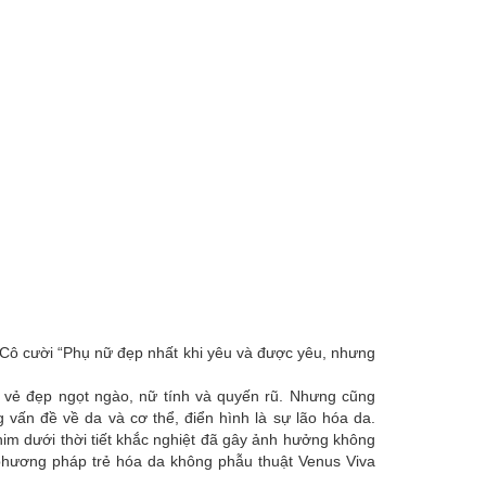
 Cô cười “Phụ nữ đẹp nhất khi yêu và được yêu, nhưng
ới vẻ đẹp ngọt ngào, nữ tính và quyến rũ. Nhưng cũng
vấn đề về da và cơ thể, điển hình là sự lão hóa da.
him dưới thời tiết khắc nghiệt đã gây ảnh hưởng không
 phương pháp trẻ hóa da không phẫu thuật Venus Viva