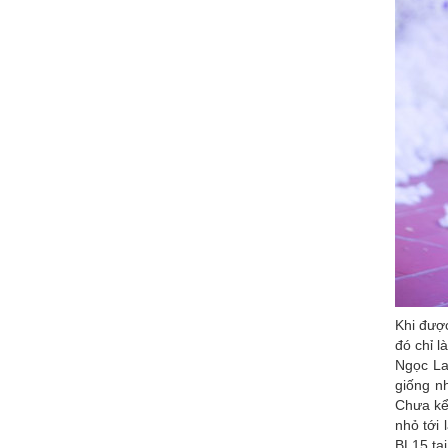
Khi đượ
đó chỉ l
Ngọc La
giống n
Chưa kể 
nhỏ tới
BL15 tạ