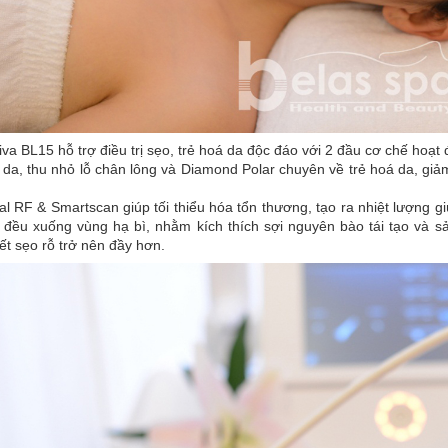
va BL15 hỗ trợ điều trị sẹo, trẻ hoá da độc đáo với 2 đầu cơ chế hoạt 
 da, thu nhỏ lỗ chân lông và Diamond Polar chuyên về trẻ hoá da, gi
al RF & Smartscan giúp tối thiểu hóa tổn thương, tạo ra nhiệt lượng g
đều xuống vùng hạ bì, nhằm kích thích sợi nguyên bào tái tạo và sản
t sẹo rỗ trở nên đầy hơn.