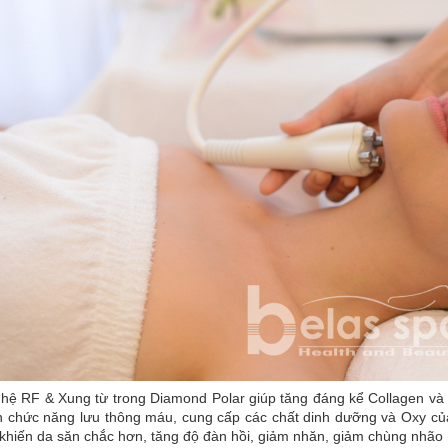
ệ RF & Xung từ trong Diamond Polar giúp tăng đáng kể Collagen và sợ
ện chức năng lưu thông máu, cung cấp các chất dinh dưỡng và Oxy củ
khiến da săn chắc hơn, tăng độ đàn hồi, giảm nhăn, giảm chùng nhão 