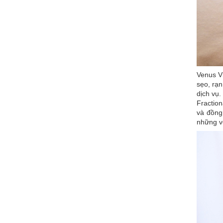
Venus Vi
sẹo, rạn
dịch vụ.
Fraction
và đồng 
những vế