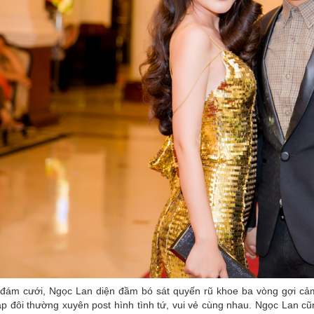
đám cưới, Ngọc Lan diện đầm bó sát quyến rũ khoe ba vòng gợi cảm
p đôi thường xuyên post hình tình tứ, vui vẻ cùng nhau. Ngọc Lan cũn