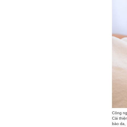
Công ngh
Cải thi
bào da, 