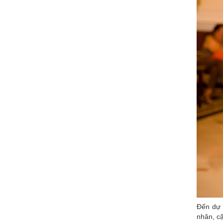
Đến dự 
nhân, cặ