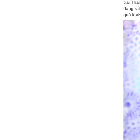
trai Tha
đang rất
quá khứ