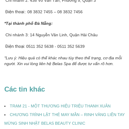
Chi nhánh 2: 438 Võ Văn Tần, Phường 5, Quận 3
Điện thoại:
: 08 3832 7455 – 08 3832 7456
*Tại thành phố Đà Nẵng:
Chi nhánh 3: 14 Nguyễn Văn Linh, Quận Hải Châu
Điện thoại:
0511 352 5638 - 0511 352 5639
*Lưu ý: Hiệu quả có thể khác nhau tùy theo thể trạng, cơ địa mỗi
người. Xin vui lòng liên hệ Belas Spa để được tư vấn rõ hơn.
Các tin khác
TRẠM 21 - MỘT THƯƠNG HIỆU TRIỆU THANH XUÂN
CHƯƠNG TRÌNH LẬT THẺ MAY MẮN – RINH VÀNG LIỀN TAY
MỪNG SINH NHẬT BELAS BEAUTY CLINIC