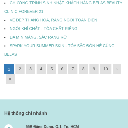
CHƯƠNG TRÌNH SINH NHẬT KHÁCH HÀNG BELAS BEAUTY
CLINIC FOREVER 21
VẺ ĐẸP THĂNG HOA, RẠNG NGỜI TOÀN DIỆN
NGỜI KHÍ CHẤT - TỎA CHẤT RIÊNG
DA MỊN MÀNG, SẮC RẠNG RỠ
SPARK YOUR SUMMER SKIN - TỎA SẮC ĐÓN HÈ CÙNG
BELAS
2
3
4
5
6
7
8
9
10
›
1
»
Hệ thống chi nhánh
55B Đặng Dung, Q.1, Tp. HCM