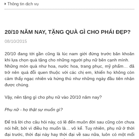
Thông tin dịch vụ
20/10 NĂM NAY, TẶNG QUÀ GÌ CHO PHÁI ĐẸP?
08/10/2015
20/10 đang tới gần cũng là lúc nam giới đứng trước băn khoăn
khi lựa chọn quà tặng cho những người phụ nữ bên cạnh mình.
Những món quà như hoa, nước hoa, trang phục, mỹ phẩm… đã
trở nên quá đỗi quen thuộc với các chị em, khiến họ không còn
cảm thấy ngạc nhiên và hứng thú như những ngày đầu tiên nhận
được chúng.
Vậy, nên tặng gì cho phụ nữ vào 20/10 năm nay?
Phụ nữ - họ thật sự muốn gì?
Để trả lời cho câu hỏi này, có lẽ đến muôn đời sau cũng còn chưa
nói hết, bởi vì điều họ muốn là… vô kể. Tuy nhiên, phụ nữ ở thời
đại trước, thời đại này hay thời đại về sau nữa, luôn có một mối