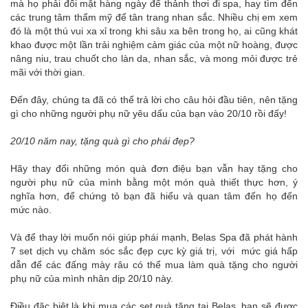
mà họ phải đối mặt hàng ngày để thảnh thơi đi spa, hay tìm đến
các trung tâm thẩm mỹ để tân trang nhan sắc. Nhiều chị em xem
đó là một thú vui xa xỉ trong khi sâu xa bên trong họ, ai cũng khát
khao được một lần trải nghiệm cảm giác của một nữ hoàng, được
nâng niu, trau chuốt cho làn da, nhan sắc, và mong mỏi được trẻ
mãi với thời gian.
Đến đây, chúng ta đã có thể trả lời cho câu hỏi đầu tiên, nên tặng
gì cho những người phụ nữ yêu dấu của bạn vào 20/10 rồi đấy!
20/10 năm nay, tặng quà gì cho phái đẹp?
Hãy thay đổi những món quà đơn điệu bạn vẫn hay tặng cho
người phụ nữ của mình bằng một món quà thiết thực hơn, ý
nghĩa hơn, để chứng tỏ bạn đã hiểu và quan tâm đến họ đến
mức nào.
Và để thay lời muốn nói giúp phái mạnh, Belas Spa đã phát hành
7 set dịch vụ chăm sóc sắc đẹp cực kỳ giá trị, với mức giá hấp
dẫn để các đấng mày râu có thể mua làm quà tặng cho người
phụ nữ của mình nhân dịp 20/10 này.
Điều đặc biệt là khi mua các set quà tặng tại Belas, bạn sẽ được