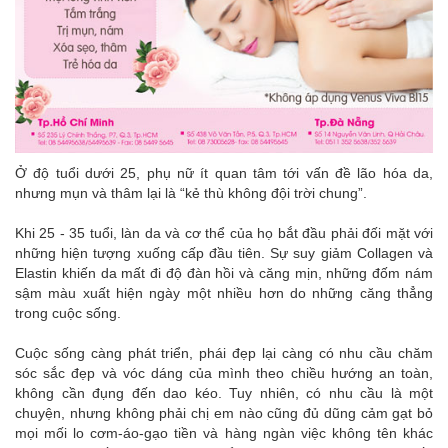
Ở độ tuổi dưới 25, phụ nữ ít quan tâm tới vấn đề lão hóa da,
nhưng mụn và thâm lại là “kẻ thù không đội trời chung”.
Khi 25 - 35 tuổi, làn da và cơ thể của họ bắt đầu phải đối mặt với
những hiện tượng xuống cấp đầu tiên. Sự suy giảm Collagen và
Elastin khiến da mất đi độ đàn hồi và căng mịn, những đốm nám
sậm màu xuất hiện ngày một nhiều hơn do những căng thẳng
trong cuộc sống.
Cuộc sống càng phát triển, phái đẹp lại càng có nhu cầu chăm
sóc sắc đẹp và vóc dáng của mình theo chiều hướng an toàn,
không cần đụng đến dao kéo. Tuy nhiên, có nhu cầu là một
chuyện, nhưng không phải chị em nào cũng đủ dũng cảm gạt bỏ
mọi mối lo cơm-áo-gạo tiền và hàng ngàn việc không tên khác