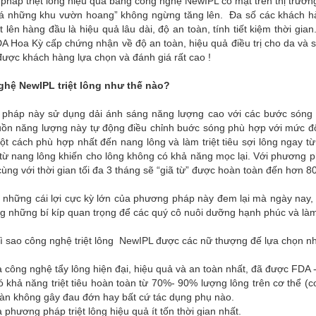
háp triệt lông hiệu quả bằng công nghệ NewIPL có mặt trên thị trườn
há những khu vườn hoang” không ngừng tăng lên. Đa số các khách h
 lên hàng đầu là hiệu quả lâu dài, độ an toàn, tính tiết kiệm thời gia
A Hoa Kỳ cấp chứng nhận về độ an toàn, hiệu quả điều trị cho da và
ược khách hàng lựa chọn và đánh giá rất cao !
hệ NewIPL triệt lông như thế nào?
pháp này sử dụng dải ánh sáng năng lượng cao với các bước sóng
uồn năng lượng này tự động điều chỉnh buớc sóng phù hợp với mức độ
ột cách phù hợp nhất đến nang lông và làm triệt tiêu sợi lông ngay
từ nang lông khiến cho lông không có khả năng mọc lại. Với phương ph
cùng với thời gian tối đa 3 tháng sẽ “giã từ” được hoàn toàn đến hơn 8
ì những cái lợi cực kỳ lớn của phương pháp này đem lại mà ngày nay
g những bí kíp quan trọng để các quý cô nuôi dưỡng hạnh phúc và làm
vì sao công nghệ triệt lông NewIPL được các nữ thượng đế lựa chọn nh
 công nghệ tẩy lông hiện đại, hiệu quả và an toàn nhất, đã được FDA
 khả năng triệt tiêu hoàn toàn từ 70%- 90% lượng lông trên cơ thể (c
oàn không gây đau đớn hay bất cứ tác dụng phụ nào.
 phương pháp triệt lông hiệu quả ít tốn thời gian nhất.