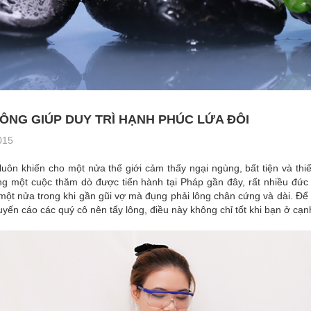
ÔNG GIÚP DUY TRÌ HẠNH PHÚC LỨA ĐÔI
015
luôn khiến cho một nửa thế giới cảm thấy ngại ngùng, bất tiện và thiếu 
ong một cuộc thăm dò được tiến hành tại Pháp gần đây, rất nhiều đứ
một nửa trong khi gần gũi vợ mà đụng phải lông chân cứng và dài. Để
uyến cáo các quý cô nên tẩy lông, điều này không chỉ tốt khi bạn ở cạn