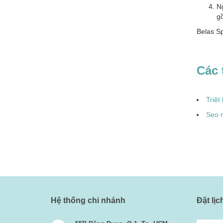
Ng
gồ
Belas S
Các 
Triệt
Sẹo r
Hệ thống chi nhánh
Đặt lị