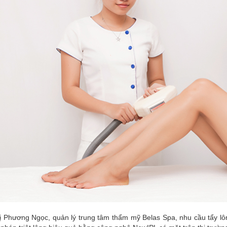
ị Phương Ngọc, quản lý trung tâm thẩm mỹ Belas Spa, nhu cầu tẩy lô