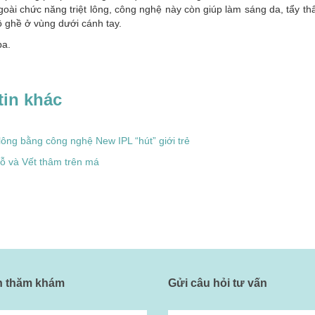
oài chức năng triệt lông, công nghệ này còn giúp làm sáng da, tẩy th
 ghề ở vùng dưới cánh tay.
pa.
tin khác
 lông bằng công nghệ New IPL “hút” giới trẻ
ỗ và Vết thâm trên má
ch thăm khám
Gửi câu hỏi tư vấn