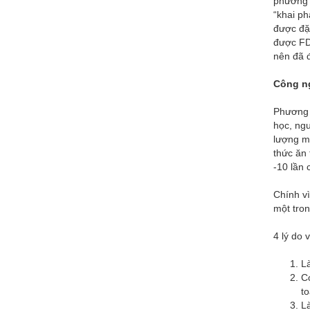
phương p
“khai p
được đặt
được FD
nên đã đ
Công ng
Phương 
học, ng
lượng m
thức ăn 
-10 lần 
Chính v
một tron
4 lý do 
Là
Có
t
Là