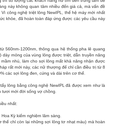
g thì số lượng các khách hàng nữ tìm đến trung tâm để
àng này không quan tâm nhiều đến giá cả, mà vấn đề
n. Vì công nghệ triệt lông NewIPL, thế hệ máy mới nhất
 sức khỏe, đã hoàn toàn đáp ứng được các yêu cầu này
 từ 560nm-1200nm, thông qua hệ thống pha lê quang
 dày mỏng của vùng lông được triệt, dẫn truyền năng
 từ mầm nhú, làm cho sợi lông mất khả năng nhận được
áp rất mới này, các nữ thượng đế chỉ cần điều trị từ 8
0% các sợi lông đen, cứng và dài trên cơ thể.
, tẩy lông bằng công nghệ NewIPL đã được xem như là
 tươi mới đời sống vợ chồng.
iều nhất:
 - Hoa Kỳ kiểm nghiệm lâm sàng.
ơ thể chỉ còn lại những sợi lông tơ nhạt màu) mà hoàn