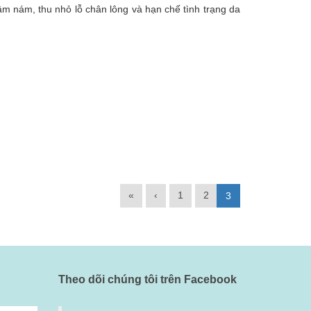
âm nám, thu nhỏ lỗ chân lông và hạn chế tình trạng da
«
‹
1
2
3
Theo dõi chúng tôi trên Facebook