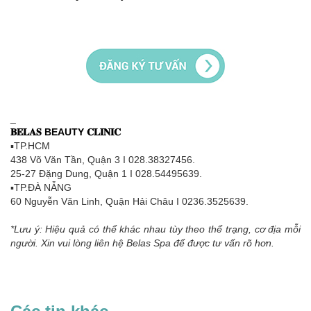
_
𝐁𝐄𝐋𝐀𝐒 BEAUTY 𝐂𝐋𝐈𝐍𝐈𝐂
▪TP.HCM
438 Võ Văn Tần, Quận 3 I 028.38327456.
25-27 Đặng Dung, Quận 1 I 028.54495639.
▪TP.ĐÀ NẴNG
60 Nguyễn Văn Linh, Quận Hải Châu I 0236.3525639.
*Lưu ý: Hiệu quả có thể khác nhau tùy theo thể trạng, cơ địa mỗi
người. Xin vui lòng liên hệ Belas Spa để được tư vấn rõ hơn.