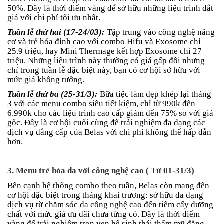
50%. Đây là thời điểm vàng để sở hữu những liệu trình đắt
giá với chi phí tối ưu nhất.
Tuần lễ thứ hai (17-24/03):
Tập trung vào công nghệ nâng
cơ và trẻ hóa đỉnh cao với combo Hifu và Exosome chỉ
25.9 triệu, hay Mini Thermage kết hợp Exosome chỉ 27
triệu. Những liệu trình này thường có giá gấp đôi nhưng
chỉ trong tuần lễ đặc biệt này, bạn có cơ hội sở hữu với
mức giá không tưởng.
Tuần lễ thứ ba (25-31/3):
Bữa tiệc làm đẹp khép lại tháng
3 với các menu combo siêu tiết kiệm, chỉ từ 990k đến
6.990k cho các liệu trình cao cấp giảm đến 75% so với giá
gốc. Đây là cơ hội cuối cùng để trải nghiệm đa dạng các
dịch vụ đẳng cấp của Belas với chi phí không thể hấp dẫn
hơn.
3. Menu trẻ hóa da với công nghệ cao ( Từ 01-31/3)
Bên cạnh hệ thống combo theo tuần, Belas còn mang đến
cơ hội đặc biệt trong tháng khai trương: sở hữu đa dạng
dịch vụ từ chăm sóc da công nghệ cao đến tiêm cấy dưỡng
chất với mức giá ưu đãi chưa từng có. Đây là thời điểm
vàng để trải nghiệm trọn vẹn hệ sinh thái thẩm mỹ đẳng