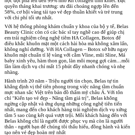
học đột phá lên đến 99% nhờ Rh collagen tinh khiết. Đặc
quyền tháng khai trương: ưu đãi choáng ngợp lên đến
58%, cơ hội vàng tái tạo vẻ đẹp thuần khiết và trẻ trung
với chi phí tối ưu nhất.
Với hệ thống phòng khám chuẩn y khoa của bộ y tế, Belas
Beauty Clinic còn có các bác sĩ tay nghề cao để giúp chị
em trải nghiệm công nghệ tiêm HA Collagen, Botox để
điêu khắc khuôn mặt một cách hài hòa mà không xâm lấn,
không nghỉ dưỡng. Với HA Collagen – Botox sở hữu ngay
khuôn mặt chuẩn tỉ lệ vàng với cằm Vline, mũi Sline, Má
baby xinh yêu, hàm thon gọn, làn môi mọng gợi cảm…mỗi
lần làm dịch vụ chỉ mất 15 phút đầy nhanh chóng và nhẹ
nhàng.
Hành trình 20 năm - Triệu người tin chọn, Belas tự tin
khẳng định vị thế tiên phong trong việc nâng tầm chuẩn
mực nhan sắc Việt trên bản đồ thẩm mỹ châu Á. Với tôn
chỉ "Kiến tạo vẻ đẹp - Nâng tầm giá trị", Belas không
ngừng cập nhật và ứng dụng những công nghệ tiên tiến
nhất, mang đến cho khách hàng trải nghiệm dịch vụ xứng
tầm 5 sao cùng kết quả vượt trội. Mỗi khách hàng đến với
Belas không chỉ là người được phục vụ mà còn là người
thân - người bạn để chúng tôi thấu hiểu, đồng hành và kiến
tạo nên vẻ đẹp hoàn mỹ nhất