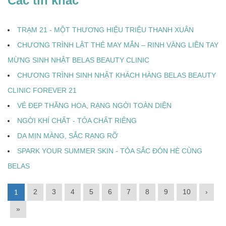
Các tin khác
TRẠM 21 - MỘT THƯƠNG HIỆU TRIỆU THANH XUÂN
CHƯƠNG TRÌNH LẬT THẺ MAY MẮN – RINH VÀNG LIỀN TAY
MỪNG SINH NHẬT BELAS BEAUTY CLINIC
CHƯƠNG TRÌNH SINH NHẬT KHÁCH HÀNG BELAS BEAUTY
CLINIC FOREVER 21
VẺ ĐẸP THĂNG HOA, RẠNG NGỜI TOÀN DIỆN
NGỜI KHÍ CHẤT - TỎA CHẤT RIÊNG
DA MỊN MÀNG, SẮC RẠNG RỠ
SPARK YOUR SUMMER SKIN - TỎA SẮC ĐÓN HÈ CÙNG
BELAS
2
3
4
5
6
7
8
9
10
›
1
»