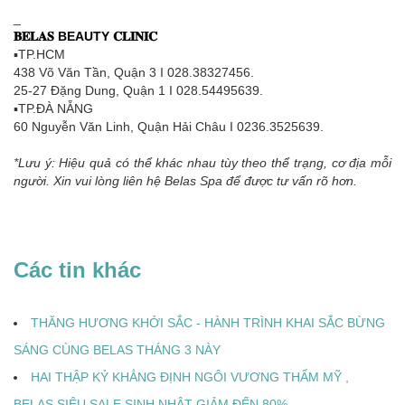
_
𝐁𝐄𝐋𝐀𝐒 BEAUTY 𝐂𝐋𝐈𝐍𝐈𝐂
▪TP.HCM
438 Võ Văn Tần, Quận 3 I 028.38327456.
25-27 Đặng Dung, Quận 1 I 028.54495639.
▪TP.ĐÀ NẴNG
60 Nguyễn Văn Linh, Quận Hải Châu I 0236.3525639.
*Lưu ý: Hiệu quả có thể khác nhau tùy theo thể trạng, cơ địa mỗi
người. Xin vui lòng liên hệ Belas Spa để được tư vấn rõ hơn.
Các tin khác
THĂNG HƯƠNG KHỞI SẮC - HÀNH TRÌNH KHAI SẮC BỪNG
SÁNG CÙNG BELAS THÁNG 3 NÀY
HAI THẬP KỶ KHẲNG ĐỊNH NGÔI VƯƠNG THẨM MỸ ,
BELAS SIÊU SALE SINH NHẬT GIẢM ĐẾN 80%