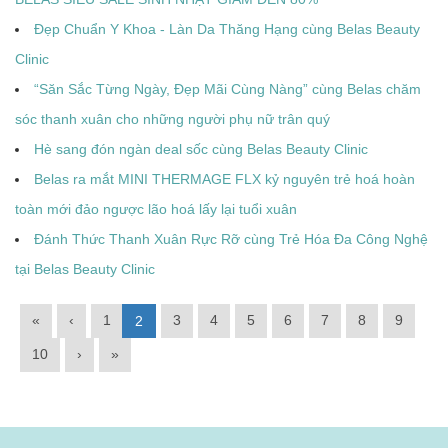
Đẹp Chuẩn Y Khoa - Làn Da Thăng Hạng cùng Belas Beauty
Clinic
“Săn Sắc Từng Ngày, Đẹp Mãi Cùng Nàng” cùng Belas chăm
sóc thanh xuân cho những người phụ nữ trân quý
Hè sang đón ngàn deal sốc cùng Belas Beauty Clinic
Belas ra mắt MINI THERMAGE FLX kỷ nguyên trẻ hoá hoàn
toàn mới đảo ngược lão hoá lấy lại tuổi xuân
Đánh Thức Thanh Xuân Rực Rỡ cùng Trẻ Hóa Đa Công Nghệ
tại Belas Beauty Clinic
«
‹
1
3
4
5
6
7
8
9
2
10
›
»