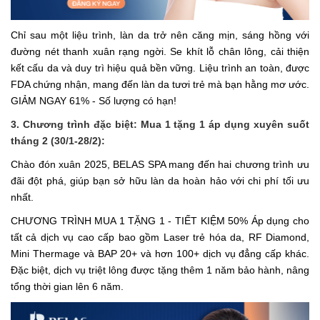
Chỉ sau một liệu trình, làn da trở nên căng mịn, sáng hồng với
đường nét thanh xuân rạng ngời. Se khít lỗ chân lông, cải thiện
kết cấu da và duy trì hiệu quả bền vững. Liệu trình an toàn, được
FDA chứng nhận, mang đến làn da tươi trẻ mà bạn hằng mơ ước.
GIẢM NGAY 61% - Số lượng có hạn!
3. Chương trình đặc biệt: Mua 1 tặng 1 áp dụng xuyên suốt
tháng 2 (30/1-28/2):
Chào đón xuân 2025, BELAS SPA mang đến hai chương trình ưu
đãi đột phá, giúp bạn sở hữu làn da hoàn hảo với chi phí tối ưu
nhất.
CHƯƠNG TRÌNH MUA 1 TẶNG 1 - TIẾT KIỆM 50% Áp dụng cho
tất cả dịch vụ cao cấp bao gồm Laser trẻ hóa da, RF Diamond,
Mini Thermage và BAP 20+ và hơn 100+ dịch vụ đẳng cấp khác.
Đặc biệt, dịch vụ triệt lông được tặng thêm 1 năm bảo hành, nâng
tổng thời gian lên 6 năm.