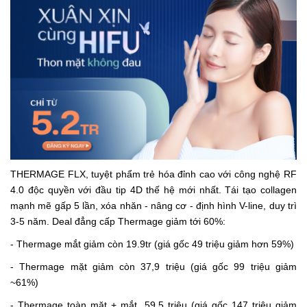
THERMAGE FLX, tuyệt phẩm trẻ hóa đỉnh cao với công nghệ RF
4.0 độc quyền với đầu tip 4D thế hệ mới nhất. Tái tạo collagen
mạnh mẽ gấp 5 lần, xóa nhăn - nâng cơ - định hình V-line, duy trì
3-5 năm. Deal đẳng cấp Thermage giảm tới 60%:
- Thermage mắt giảm còn 19.9tr (giá gốc 49 triệu giảm hơn 59%)
- Thermage mặt giảm còn 37,9 triệu (giá gốc 99 triệu giảm
~61%)
- Thermage toàn mặt + mắt 59,5 triệu (giá gốc 147 triệu giảm