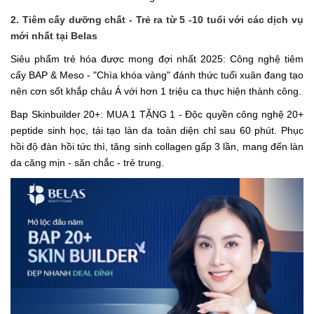
2. Tiêm cấy dưỡng chất - Trẻ ra từ 5 -10 tuổi với các dịch vụ
mới nhất tại Belas
Siêu phẩm trẻ hóa được mong đợi nhất 2025: Công nghệ tiêm
cấy BAP & Meso - "Chìa khóa vàng" đánh thức tuổi xuân đang tạo
nên cơn sốt khắp châu Á với hơn 1 triệu ca thực hiện thành công.
Bap Skinbuilder 20+: MUA 1 TẶNG 1 - Độc quyền công nghệ 20+
peptide sinh học, tái tạo làn da toàn diện chỉ sau 60 phút. Phục
hồi độ đàn hồi tức thì, tăng sinh collagen gấp 3 lần, mang đến làn
da căng mịn - săn chắc - trẻ trung.