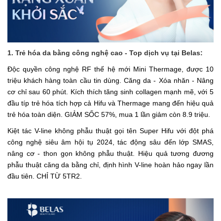
1. Trẻ hóa da bằng công nghệ cao - Top dịch vụ tại Belas:
Độc quyền công nghệ RF thế hệ mới Mini Thermage, được 10
triệu khách hàng toàn cầu tin dùng. Căng da - Xóa nhăn - Nâng
cơ chỉ sau 60 phút. Kích thích tăng sinh collagen mạnh mẽ, với 5
đầu típ trẻ hóa tích hợp cả Hifu và Thermage mang đến hiệu quả
trẻ hóa toàn diện. GIẢM SỐC 57%, mua 1 lần giảm còn 8.9 triệu.
Kiệt tác V-line không phẫu thuật gọi tên Super Hifu với đột phá
công nghệ siêu âm hội tụ 2024, tác động sâu đến lớp SMAS,
nâng cơ - thon gọn không phẫu thuật. Hiệu quả tương đương
phẫu thuật căng da bằng chỉ, định hình V-line hoàn hảo ngay lần
đầu tiên. CHỈ TỪ 5TR2.