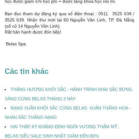
học được giảm 5% học phí + được tặng khóa học nối mi.
Bạn đọc tham dự đăng ký qua số điện thoại : 0511. 3525 638 /
3525 639. Nhận thư mời tại 60 Nguyễn Văn Linh, TP. Đà Nẵng
(số cũ 14 Nguyễn Văn Linh).
Rất hân hạnh được đón tiếp!
Belas Spa
Các tin khác
THĂNG HƯƠNG KHỞI SẮC - HÀNH TRÌNH KHAI SẮC BỪNG
SÁNG CÙNG BELAS THÁNG 3 NÀY
RẠNG XUÂN KHỞI SẮC CÙNG BELAS: XUÂN THĂNG HOA -
NHAN SẮC THĂNG HẠNG
HAI THẬP KỶ KHẲNG ĐỊNH NGÔI VƯƠNG THẨM MỸ ,
BELAS SIÊU SALE SINH NHẬT GIẢM ĐẾN 80%