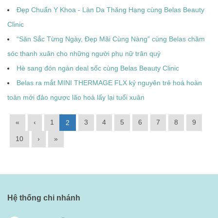
Đẹp Chuẩn Y Khoa - Làn Da Thăng Hạng cùng Belas Beauty
Clinic
“Săn Sắc Từng Ngày, Đẹp Mãi Cùng Nàng” cùng Belas chăm
sóc thanh xuân cho những người phụ nữ trân quý
Hè sang đón ngàn deal sốc cùng Belas Beauty Clinic
Belas ra mắt MINI THERMAGE FLX kỷ nguyên trẻ hoá hoàn
toàn mới đảo ngược lão hoá lấy lại tuổi xuân
«
‹
1
3
4
5
6
7
8
9
2
10
›
»
Hệ thống chi nhánh