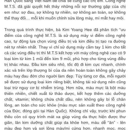
Hàn Quốc sang Việt Nam để chia sẻ cùng các chị em. Công nghệ
M.T.S. đã giải quyết hết thảy những nỗi sợ thường gặp của chị
em như: sợ đau, sợ không tự nhiên, sợ không an toàn, sợ không
thể thay đổi… mỗi khi muốn chỉnh sửa lông mày, mí mắt hay môi.
Trong quá trình thực hiện, bà Kim Yoang Hee đã phân tích “ưu
điểm của công nghệ M.T.S. là sử dụng máy vi điểm công nghệ
cao, tự động lựa chọn vùng điều trị và kim điều trị tạo ra đường
nét tự nhiên nhất. Thay vì chỉ sử dụng máy cầm tay 1 kim cho tất
cả các vùng điều trị thì M.T.S kết hợp với máy công nghệ cao có 9
loại kim từ kim 1 mũi đến kim 9 mũi, phù hợp cho từng vùng điều
trị khác nhau. Đầu kim siêu nhỏ, tốc độ đi kim cực nhanh, chính
xác và trên lớp thượng bì của da nên hoàn toàn không gây chảy
máu hay đau đớn cho người làm đẹp. Tùy từng cơ địa, mỗi người
sẽ được sử dụng loại kim riêng biệt, không tái sử dụng nên cũng
loại trừ nguy cơ bị nhiễm trùng. Hơn nữa, màu mực là bột màu
thiên nhiên, chiết xuất từ thảo dược, kết hợp thêm các dưỡng
chất, vitamin; không chứa chất dầu, nên không gây bí lỗ chân
lông, an toàn cho sức khỏe (màu mực sản xuất theo công nghệ
của Đức, đóng gói tại Hàn Quốc). Không chỉ vậy, trước khi phun
thêu còn có quy trình mát xa giúp vùng da thực hiện được thư
giãn, lăn kim dưỡng chất giúp da khỏe hơn, màu dễ “ăn” - lên
màu đẹp hơn và sợi lông mày/mi cứng hơn, nhanh mọc, mọc