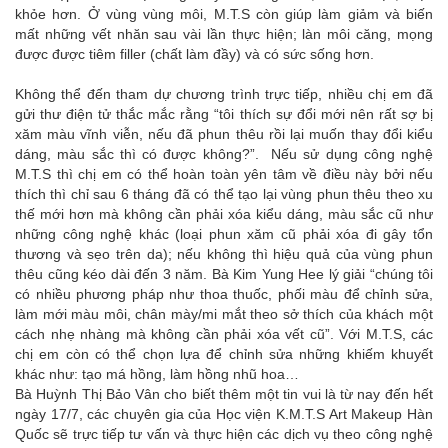
khỏe hơn. Ở vùng vùng môi, M.T.S còn giúp làm giảm và biến
mất những vết nhăn sau vài lần thực hiện; làn môi căng, mọng
được được tiêm filler (chất làm đầy) và có sức sống hơn.
Không thể đến tham dự chương trình trực tiếp, nhiều chị em đã
gửi thư điện tử thắc mắc rằng “tôi thích sự đổi mới nên rất sợ bị
xăm màu vĩnh viễn, nếu đã phun thêu rồi lại muốn thay đổi kiểu
dáng, màu sắc thì có được không?”. Nếu sử dụng công nghệ
M.T.S thì chị em có thể hoàn toàn yên tâm về điều này bởi nếu
thích thì chỉ sau 6 tháng đã có thể tạo lại vùng phun thêu theo xu
thế mới hơn mà không cần phải xóa kiểu dáng, màu sắc cũ như
những công nghệ khác (loại phun xăm cũ phải xóa đi gây tổn
thương và sẹo trên da); nếu không thì hiệu quả của vùng phun
thêu cũng kéo dài đến 3 năm. Bà Kim Yung Hee lý giải “chúng tôi
có nhiều phương pháp như thoa thuốc, phối màu để chỉnh sửa,
làm mới màu môi, chân mày/mi mắt theo sở thích của khách một
cách nhẹ nhàng mà không cần phải xóa vết cũ”. Với M.T.S, các
chị em còn có thể chọn lựa để chỉnh sửa những khiếm khuyết
khác như: tạo má hồng, làm hồng nhũ hoa…
Bà Huỳnh Thị Bảo Vân cho biết thêm một tin vui là từ nay đến hết
ngày 17/7, các chuyên gia của Học viện K.M.T.S Art Makeup Hàn
Quốc sẽ trực tiếp tư vấn và thực hiện các dịch vụ theo công nghệ