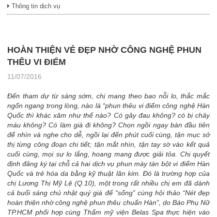
Thông tin dịch vụ
HOÀN THIỆN VẺ ĐẸP NHỜ CÔNG NGHỆ PHUN
THÊU VI ĐIỂM
11/07/2016
Đến tham dự từ sáng sớm, chị mang theo bao nỗi lo, thắc mắc
ngổn ngang trong lòng, nào là “phun thêu vi điểm công nghệ Hàn
Quốc thì khác xăm như thế nào? Có gây đau không? có bị chảy
máu không? Có làm già đi không? Chọn ngồi ngay bàn đầu tiên
để nhìn và nghe cho dễ, ngồi lại đến phút cuối cùng, tận mục sở
thị từng công đoạn chi tiết; tận mắt nhìn, tận tay sờ vào kết quả
cuối cùng, mọi sự lo lắng, hoang mang được giải tỏa. Chị quyết
định đăng ký tại chỗ cả hai dịch vụ phun mày tán bột vi điểm Hàn
Quốc và trẻ hóa da bằng kỹ thuật lăn kim. Đó là trường hợp của
chị Lương Thị Mỹ Lệ (Q.10), một trong rất nhiều chị em đã dành
cả buổi sáng chủ nhật quý giá để “sống” cùng hội thảo “Nét đẹp
hoàn thiện nhờ công nghệ phun thêu chuẩn Hàn”, do Báo Phụ Nữ
TP.HCM phối hợp cùng Thẩm mỹ viện Belas Spa thực hiện vào