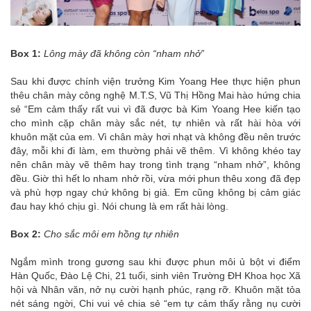
Box 1:
Lông mày đã không còn “nham nhở”
Sau khi được chính viện trưởng Kim Yoang Hee thực hiện phun
thêu chân mày công nghệ M.T.S, Vũ Thị Hồng Mai hào hứng chia
sẻ “Em cảm thấy rất vui vì đã được bà Kim Yoang Hee kiến tạo
cho mình cặp chân mày sắc nét, tự nhiên và rất hài hòa với
khuôn mặt của em. Vì chân mày hơi nhạt và không đều nên trước
đây, mỗi khi đi làm, em thường phải vẽ thêm. Vì không khéo tay
nên chân mày vẽ thêm hay trong tình trạng “nham nhở”, không
đều. Giờ thì hết lo nham nhở rồi, vừa mới phun thêu xong đã đẹp
và phù hợp ngay chứ không bị giả. Em cũng không bị cảm giác
đau hay khó chịu gì. Nói chung là em rất hài lòng.
Box 2:
Cho sắc môi em hồng tự nhiên
Ngắm mình trong gương sau khi được phun môi ủ bột vi điểm
Hàn Quốc, Đào Lệ Chi, 21 tuổi, sinh viên Trường ĐH Khoa học Xã
hội và Nhân văn, nở nụ cười hạnh phúc, rạng rỡ. Khuôn mặt tỏa
nét sáng ngời, Chi vui vẻ chia sẻ “em tự cảm thấy rằng nụ cười