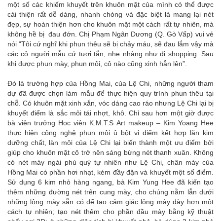
một số các khiếm khuyết trên khuôn mặt của mình có thể được
cải thiện rất dễ dàng, nhanh chóng và đặc biệt là mang lại nét
đẹp, sự hoàn thiện hơn cho khuôn mặt một cách rất tự nhiên, mà
không hề bị đau đớn. Chị Phạm Ngân Dương (Q. Gò Vấp) vui vẻ
nói “Tôi cứ nghĩ khi phun thêu sẽ bị chảy máu, sẽ đau lắm vậy mà
các cô người mẫu cứ tươi tắn, nhẹ nhàng như đi shopping. Sau
khi được phun mày, phun môi, cô nào cũng xinh hẳn lên”.
Đó là trường hợp của Hồng Mai, của Lệ Chi, những người tham
dự đã được chọn làm mẫu để thực hiện quy trình phun thêu tại
chỗ. Có khuôn mặt xinh xắn, vóc dáng cao ráo nhưng Lệ Chi lại bị
khuyết điểm là sắc môi tái nhợt, khô. Chỉ sau hơn một giờ được
bà viện trưởng Học viện K.M.T.S Art makeup – Kim Yoang Hee
thực hiện công nghệ phun môi ủ bột vi điểm kết hợp lăn kim
dưỡng chất, làn môi của Lệ Chi lại biến thành một ưu điểm bởi
giúp cho khuôn mặt cô trở nên sáng bừng nét thanh xuân. Không
có nét mày ngài phú quý tự nhiên như Lệ Chi, chân mày của
Hồng Mai có phần hơi nhạt, kém đầy đặn và khuyết một số điểm.
Sử dụng 6 kim nhỏ hàng ngang, bà Kim Yung Hee đã kiến tạo
thêm những đường nét trên cung mày, cho chúng nằm lẫn dưới
những lông mày sẵn có để tạo cảm giác lông mày dày hơn một
cách tự nhiên; tạo nét thêm cho phần đầu mày bằng kỹ thuật