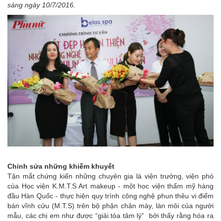
sáng ngày 10/7/2016.
Chỉnh sửa những khiếm khuyết
Tận mắt chứng kiến những chuyên gia là viện trưởng, viện phó
của Học viện K.M.T.S Art makeup - một học viện thẩm mỹ hàng
đầu Hàn Quốc - thực hiện quy trình công nghệ phun thêu vi điểm
bán vĩnh cửu (M.T.S) trên bộ phận chân mày, làn môi của người
mẫu, các chị em như được “giải tỏa tâm lý” bởi thấy rằng hóa ra