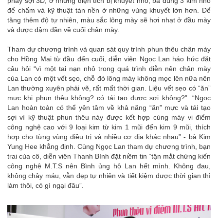
phẩy sợi 3D; ở những diện tích bị khuyết nhỏ, bà dùng 3 kim nhỏ
để chấm và kỹ thuật tán nền ở những vùng khuyết lớn hơn. Để
tăng thêm độ tự nhiên, màu sắc lông mày sẽ hơi nhạt ở đầu mày
và được đậm dần về cuối chân mày.
Tham dự chương trình và quan sát quy trình phun thêu chân mày
cho Hồng Mai từ đầu đến cuối, diễn viên Ngọc Lan háo hức đặt
câu hỏi “vì một tai nạn nhỏ trong quá trình diễn nên chân mày
của Lan có một vết sẹo, chỗ đó lông mày không mọc lên nữa nên
Lan thường xuyên phải vẽ, rất mất thời gian. Liệu vết sẹo có “ăn”
mực khi phun thêu không? có tái tạo được sợi không?”. “Ngọc
Lan hoàn toàn có thể yên tâm về khả năng “ăn” mực và tái tạo
sợi vì kỹ thuật phun thêu này được kết hợp cùng máy vi điểm
công nghệ cao với 9 loại kim từ kim 1 mũi đến kim 9 mũi, thích
hợp cho từng vùng điều trị và nhiều cơ địa khác nhau” - bà Kim
Yung Hee khẳng định. Cùng Ngọc Lan tham dự chương trình, bạn
trai của cô, diễn viên Thanh Bình đặt niềm tin “tận mắt chứng kiến
công nghệ M.T.S nên Bình ủng hộ Lan hết mình. Không đau,
không chảy máu, vẫn đẹp tự nhiên và tiết kiệm được thời gian thì
làm thôi, có gì ngại đâu”.