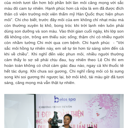
của mình tươi tắn hơn bội phần bởi làn môi căng mọng với sắc
màu đỏ cam tự nhiên. Hạnh phúc hơn cả nữa là em đã được đích
thân cô viện trưởng một viện thẩm mỹ Hàn Quốc thực hiện phun
môi”. Chi cho biết, trước đây môi của em không chỉ nhạt màu mà
còn thường xuyên bị khô, bong tróc khi trời lạnh nên luôn phải
dùng son dưỡng và son màu. Vào thời gian cuối ngày, khi lớp son
đã không còn, trông em thiếu sức sống; thậm chí có nhiều người
còn nhầm tưởng Chi mới qua cơn bệnh. Chi hạnh phúc - “Với
sắc môi hồng tự nhiên này, em sẽ tự tin hơn từ sáng sớm đến cả
khi về chiều”. Khi nghĩ đến việc phun môi, nhiều người thường
cảm thấy lo sợ sẽ phải chịu đau, tuy nhiên theo Lệ Chi thì em
hoàn toàn không có chút cảm giác đau nào, ngay cả khi thuốc tê
hết tác dụng. Khi chưa soi gương, Chi nghĩ rằng môi có bị sưng
song khi soi gương thì ngược lại, bờ môi khô, tái màu giờ đã tươi
sáng, căng mọng mà vẫn thật tự nhiên.