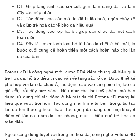
D1: Giúp tăng sinh các sợi collagen, làm căng da, và làm
đầy các nếp nhăn
D2: Tác động vào các mô da đã bị lão hoá, ngăn chảy xệ
và giúp trẻ hoá các tế bào da hiệu quả
D3: Tác động vào lớp hạ bì, giúp săn chắc da một cách
toàn diện
D4: Đây là Laser lạnh loại bỏ tế bào da chết ở bề mặt, là
bước cuối cùng để hoàn thiện một cách hoàn hảo cho làn
da của bạn.
Fotona 4D là công nghệ mới, được FDA kiểm chứng về hiệu quả
trẻ hóa da, hỗ trợ điều trị các vấn về tăng sắc tố da. Được thiết kế
phù hợp với làn da châu Á, tác động sâu vào tầng biểu bì, lớp da
già cỗi, trỗi dậy sức sống. Nếu như các loại mỹ phẩm mà bạn
đang sử dụng chỉ tác động ở bề mặt da thì Fotona 4D mang lại
hiệu quả vượt trội hơn: Tác động mạnh mẽ từ bên trong, tái tạo
làn da tổn thương hoàn hảo. Tác động đa năng đến mọi khuyết
điểm về làn da: nám da, tàn nhang, mụn… hiệu quả trẻ hóa da
toàn diện.
Ngoài công dụng tuyệt vời trong trẻ hóa da, công nghệ Fotona 4D