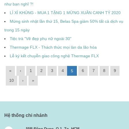
như bạn nghĩ ?!
LÌ XÌ KHỦNG - MUA 1 TẶNG 1 MỪNG XUÂN CANH TÝ 2020
Mừng sinh nhật lần thứ 15, Belas Spa giảm 50% tất cả dịch vụ
trong 15 ngày
Tiệc trà "Vẽ đẹp phụ nữ ngoài 30"
Thermage FLX - Thách thức mọi làn da lão hóa
Lễ ký kết chuyễn giao công nghệ Thermage FLX
«
‹
1
2
3
4
6
7
8
9
5
10
›
»
Hệ thống chi nhánh
55B Đặng Dung, Q.1, Tp. HCM