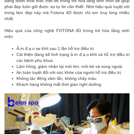
đang được khai thác triệt để trong trẻ hóa tầng sinh môn để giúp
phái đẹp luôn giữ được sự tự tin cần thiết. Nhờ hiệu quả tuyệt vời
trong làm đẹp này mà Fotona 4D được chị em truy lùng nhiều
nhất.
Hiệu quả của công nghệ FOTONA 4D trong trẻ hóa tầng sinh
môn
Â.m đ.ạ.o se khít sau 1 lần hỗ trợ điều trị.
Cải thiện đáng kể tình trạng â.m đ.ạ.o khô và hỗ trợ điều trị
các bệnh phụ khoa.
Làm hồng, giảm nhăn tại môi lớn, môi bé và vùng ngoài.
An toàn tuyệt đối với sức khỏe của người hỗ trợ điều trị.
Không tác động xâm lấn, không chảy máu.
Khách hàng không mất thời gian nghỉ dưỡng.