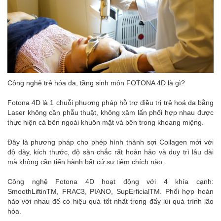
Công nghệ trẻ hóa da, tầng sinh môn FOTONA 4D là gì?
Fotona 4D là 1 chuỗi phương pháp hỗ trợ điều trị trẻ hoá da bằng
Laser không cần phẫu thuật, không xâm lấn phối hợp nhau được
thực hiện cả bên ngoài khuôn mặt và bên trong khoang miệng.
Đây là phương pháp cho phép hình thành sợi Collagen mới với
độ dày, kích thước, độ săn chắc rất hoàn hảo và duy trì lâu dài
mà không cần tiến hành bất cứ sự tiêm chích nào.
Công nghệ Fotona 4D hoạt động với 4 khía cạnh:
SmoothLiftinTM, FRAC3, PIANO, SupErficialTM. Phối hợp hoàn
hảo với nhau để có hiệu quả tốt nhất trong đẩy lùi quá trình lão
hóa.