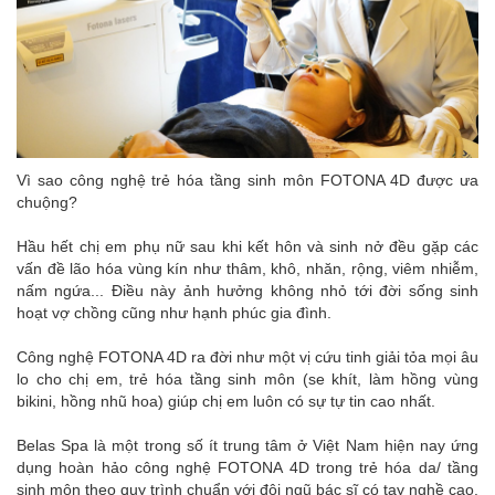
Vì sao công nghệ trẻ hóa tầng sinh môn FOTONA 4D được ưa
chuộng?
Hầu hết chị em phụ nữ sau khi kết hôn và sinh nở đều gặp các
vấn đề lão hóa vùng kín như thâm, khô, nhăn, rộng, viêm nhiễm,
nấm ngứa... Điều này ảnh hưởng không nhỏ tới đời sống sinh
hoạt vợ chồng cũng như hạnh phúc gia đình.
Công nghệ FOTONA 4D ra đời như một vị cứu tinh giải tỏa mọi âu
lo cho chị em, trẻ hóa tầng sinh môn (se khít, làm hồng vùng
bikini, hồng nhũ hoa) giúp chị em luôn có sự tự tin cao nhất.
Belas Spa là một trong số ít trung tâm ở Việt Nam hiện nay ứng
dụng hoàn hảo công nghệ FOTONA 4D trong trẻ hóa da/ tầng
sinh môn theo quy trình chuẩn với đội ngũ bác sĩ có tay nghề cao.