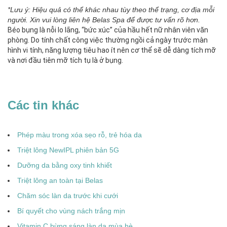
*Lưu ý: Hiệu quả có thể khác nhau tùy theo thể trạng, cơ địa mỗi
người. Xin vui lòng liên hệ Belas Spa để được tư vấn rõ hơn.
Béo bụng là nỗi lo lắng, “bức xúc” của hầu hết nữ nhân viên văn
phòng. Do tính chất công việc thường ngồi cả ngày trước màn
hình vi tính, năng lượng tiêu hao ít nên cơ thể sẽ dễ dàng tích mỡ
và nơi đầu tiên mỡ tích tụ là ở bụng.
Các tin khác
Phép màu trong xóa sẹo rỗ, trẻ hóa da
Triệt lông NewIPL phiên bản 5G
Dưỡng da bằng oxy tinh khiết
Triệt lông an toàn tại Belas
Chăm sóc làn da trước khi cưới
Bí quyết cho vùng nách trắng mịn
Vitamin C bừng sáng làn da mùa hè