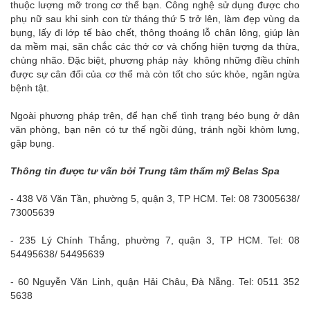
thuộc lượng mỡ trong cơ thể bạn. Công nghệ sử dụng được cho
phụ nữ sau khi sinh con từ tháng thứ 5 trở lên, làm đẹp vùng da
bụng, lấy đi lớp tế bào chết, thông thoáng lỗ chân lông, giúp làn
da mềm mại, săn chắc các thớ cơ và chống hiện tượng da thừa,
chùng nhão. Đặc biệt, phương pháp này không những điều chỉnh
được sự cân đối của cơ thể mà còn tốt cho sức khỏe, ngăn ngừa
bệnh tật.
Ngoài phương pháp trên, để hạn chế tình trạng béo bụng ở dân
văn phòng, bạn nên có tư thế ngồi đúng, tránh ngồi khòm lưng,
gập bụng.
Thông tin được tư vấn bởi Trung tâm thẩm mỹ Belas Spa
- 438 Võ Văn Tần, phường 5, quận 3, TP HCM. Tel: 08 73005638/
73005639
- 235 Lý Chính Thắng, phường 7, quận 3, TP HCM. Tel: 08
54495638/ 54495639
- 60 Nguyễn Văn Linh, quận Hải Châu, Đà Nẵng. Tel: 0511 352
5638