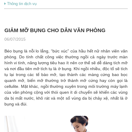
Thông tin dịch vụ
GIẢM MỠ BỤNG CHO DÂN VĂN PHÒNG
06/07/2015
Béo bụng là nỗi lo lắng, “bức xúc” của hầu hết nữ nhân viên văn
phòng. Do tính chất công việc thường ngồi cả ngày trước màn
hình vi tính, năng lượng tiêu hao ít nên cơ thể sẽ dễ dàng tích mỡ
và nơi đầu tiên mỡ tích tụ là ở bụng. Khi ngồi nhiều, độc tố sẽ tích
tụ lại trong các tế bào mỡ, tạo thành các màng cứng bao bọc
quanh mỡ, biến mỡ thường trở thành mỡ cứng hay còn gọi là
cellulite. Mặt khác, ngồi thường xuyên trong môi trường máy lạnh
của văn phòng cộng với thói quen ít di chuyển sẽ khiến các vùng
da bị mất nước, khô rát và một số vùng da bị chảy xệ, nhất là ở
bụng và đùi.