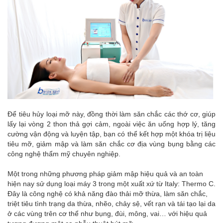
Để tiêu hủy loại mỡ này, đồng thời làm săn chắc các thớ cơ, giúp
lấy lại vòng 2 thon thả gợi cảm, ngoài việc ăn uống hợp lý, tăng
cường vận động và luyện tập, bạn có thể kết hợp một khóa trị liệu
tiêu mỡ, giảm mập và làm săn chắc cơ địa vùng bụng bằng các
công nghệ thẩm mỹ chuyên nghiệp.
Một trong những phương pháp giảm mập hiệu quả và an toàn
hiện nay sử dụng loại máy 3 trong một xuất xứ từ Italy: Thermo C.
Đây là công nghệ có khả năng đào thải mỡ thừa, làm săn chắc,
triệt tiêu tình trạng da thừa, nhẽo, chảy sệ, vết rạn và tái tạo lại da
ở các vùng trên cơ thể như bụng, đùi, mông, vai… với hiệu quả