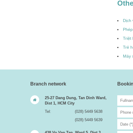
Othe
Dịch 
Phép 
Triệt
Trẻ h
Máy s
Branch network
Bookin
25-27 Dang Dung, Tan Dinh Ward,
Dist 1, HCM City
Tel:
(028) 5449 5638
(028) 5449 5639
438 Vo Van Tan, Ward 5, Dist 3,