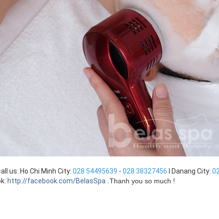
all us: Ho Chi Minh City:
028 54495639
-
028 38327456
I Danang City:
0
k:
http://facebook.com/BelasSpa
.
Thanh you so much !