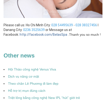
Please call us: Ho Chi Minh City:
028 54495639
-
028 38327456
I
Danang City:
0236 3525639
or Message us at
Facebook:
http://facebook.com/BelasSpa
.
Thanh you so much !
Other news
Hội Thảo công nghệ Venus Viva
Dịch vụ nâng cơ mặt
Theo chân Lê Phương đi làm đẹp
Hỗ trợ trị mụn đúng cách
Triệt lông bằng công nghệ New IPL “hút” giới trẻ