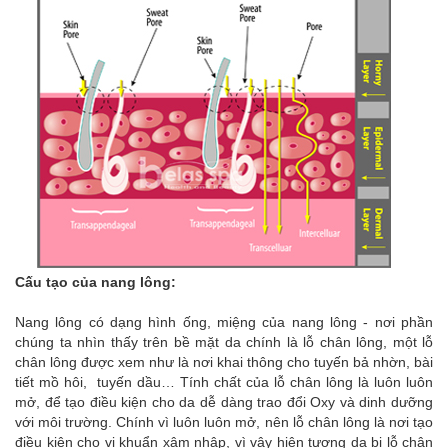
Cấu tạo của nang lông:
Nang lông có dạng hình ống, miệng của nang lông - nơi phần
chúng ta nhìn thấy trên bề mặt da chính là lỗ chân lông, một lỗ
chân lông được xem như là nơi khai thông cho tuyến bả nhờn, bài
tiết mồ hôi, tuyến dầu… Tính chất của lỗ chân lông là luôn luôn
mở, để tạo điều kiện cho da dễ dàng trao đổi Oxy và dinh dưỡng
với môi trường. Chính vì luôn luôn mở, nên lỗ chân lông là nơi tạo
điều kiện cho vi khuẩn xâm nhập, vì vậy hiện tượng da bị lỗ chân