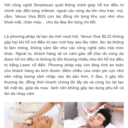
Với công nghệ Smartscan quét thông minh giúp hỗ trợ điều trị
chính xác đến từng milimet, ngoài các vùng da lớn như trán, má,
cằm, Venus Viva Bl15 còn tác động tới từng khu vực nhỏ như
khoé mắt, chân mày… cho da đẹp lên từng chi tiết.
Là phương pháp tái tạo da mới vượt trội, Venus Viva BL15 không
gây hại khi hỗ trợ điều trị sẹo mới hay sẹo lâu năm, làn da không
bị làm mỏng, không xâm lấn như các công nghệ siêu mài mòn
khác. Ngoài ra, khách hàng sẽ có cảm giác dễ chịu do vùng da
được hỗ trợ điều trị không bị tổn thương nhiều như khi hỗ trợ điều
trị bằng Laser cổ điển. Phương pháp này còn tăng tính an toàn
cho khách hàng do kích thước điểm chiều của chân pin cực nhỏ
nên năng lượng xâm nhập vào da sâu hơn, ít đau, ít gây tổn
thương da, đồng thời nhanh chóng lột tẩy da và cùng lúc tái tạo
bề mặt da, giúp da mau lành nên không gây tác dụng phụ kể cả
làn da nhạy cảm