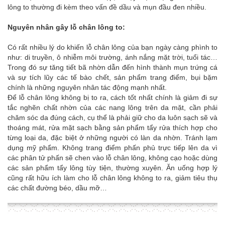
lông to thường đi kèm theo vấn đề dầu và mụn đầu đen nhiều.
Nguyên nhân gây lỗ chân lông to:
Có rất nhiều lý do khiến lỗ chân lông của bạn ngày càng phình to
như: di truyền, ô nhiễm môi trường, ánh nắng mặt trời, tuổi tác…
Trong đó sự tăng tiết bã nhờn dẫn đến hình thành mụn trứng cá
và sự tích lũy các tế bào chết, sản phẩm trang điểm, bụi bặm
chính là những nguyên nhân tác động mạnh nhất.
Để lỗ chân lông không bị to ra, cách tốt nhất chính là giảm đi sự
tắc nghẽn chất nhờn của các nang lông trên da mặt, cần phải
chăm sóc da đúng cách, cụ thể là phải giữ cho da luôn sạch sẽ và
thoáng mát, rửa mặt sạch bằng sản phẩm tẩy rửa thích hợp cho
từng loại da, đặc biệt ở những người có làn da nhờn. Tránh lạm
dụng mỹ phẩm. Không trang điểm phấn phủ trực tiếp lên da vì
các phân tử phấn sẽ chen vào lỗ chân lông, không cạo hoặc dùng
các sản phẩm tẩy lông tùy tiện, thường xuyên. Ăn uống hợp lý
cũng rất hữu ích làm cho lỗ chân lông không to ra, giảm tiêu thụ
các chất đường béo, dầu mỡ…