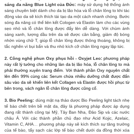
sáng đa năng Blue Light của Đức:
máy sử dụng hệ thống ánh
sáng chuyên biệt dành cho da bị lão hóa và lỗ chân lông to khi tác
động vào da sẽ kích thích tái tạo da một cách nhanh chóng. Bước
sóng đa năng có thể liên kết Cologen và Elastin làm cho các vùng
sẹo nhỏ và lỗ chân lông được đẩy lên dễ dàng. Với chùm ánh
sáng xanh, lượng dầu trên da sẽ được cân bằng, giảm độ bóng
nhờn vùng chữ T, giúp lỗ chân lông được thông thoáng, không bị
tắc nghẽn vì bụi bẩn và thu nhỏ kích cỡ chân lông ngay lập tức.
2. Công nghệ phun Oxy phục hồi - Oxyjet Leo:
phương pháp
này rất lý tưởng cho những làn da bị lão hóa, lỗ chân lông to mà
phải thường xuyên trang điểm. Với thành phần Oxy nguyên chất
lên đến 99% cùng các Serum chứa nhiều dưỡng chất được đẩn
sâu vào da sẽ khiến liên kết Collagen và Elastin được hồi phục từ
bên trong, vách ngăn lỗ chân lông được cũng cố.
3. Bio Peeling:
dùng mặt nạ thảo dược Bio Peeling light tách nhẹ
tế bào chết trên bề mặt da, đây là phương pháp được áp dụng
đang rất thành công tại Mỹ, Tây Ban Nha, Đảo Sip và các nước
châu Á. Với các thành phần chủ đạo như Acid Kojic, Azelaic,
Vitamin C, AHA… phương pháp này sẽ kích thích sự tăng trưởng
của tế bào, tẩy sạch các lớp tế bào chết dưới da đồng thời xóa