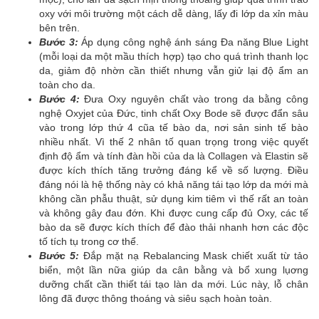
oxy với môi trường một cách dễ dàng, lấy đi lớp da xỉn màu
bên trên.
Bước 3:
Áp dụng công nghệ ánh sáng Đa năng Blue Light
(mỗi loại da một mầu thích hợp) tạo cho quá trình thanh lọc
da, giảm độ nhờn cần thiết nhưng vẫn giử lại độ ẩm an
toàn cho da.
Bước 4:
Đưa Oxy nguyên chất vào trong da bằng công
nghệ Oxyjet của Đức, tinh chất Oxy Bode sẽ được đẩn sâu
vào trong lớp thứ 4 cũa tế bào da, nơi sản sinh tế bào
nhiều nhất. Vì thế 2 nhân tố quan trọng trong việc quyết
định độ ẩm và tính đàn hồi của da là Collagen và Elastin sẽ
được kích thích tăng trưởng đáng kể về số lượng. Điều
đáng nói là hệ thống này có khả năng tái tạo lớp da mới mà
không cần phẫu thuật, sử dụng kim tiêm vì thế rất an toàn
và không gây đau đớn. Khi được cung cấp đủ Oxy, các tế
bào da sẽ được kích thích để đào thải nhanh hơn các độc
tố tích tụ trong cơ thể.
Bước 5:
Đắp mặt nạ Rebalancing Mask chiết xuất từ tảo
biển, một lần nữa giúp da cân bằng và bổ xung lụơng
dưỡng chất cần thiết tái tạo làn da mới. Lúc này, lỗ chân
lông đã được thông thoáng và siêu sạch hoàn toàn.