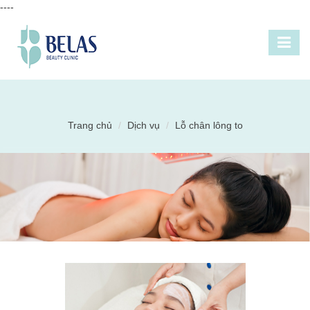
----
Trang chủ
Dịch vụ
Lỗ chân lông to