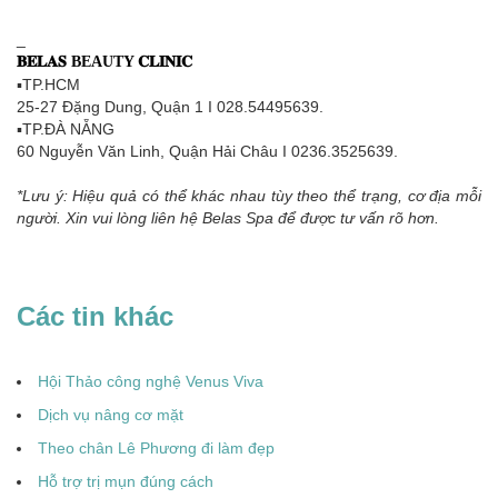
_
𝐁𝐄𝐋𝐀𝐒 BEAUTY 𝐂𝐋𝐈𝐍𝐈𝐂
▪TP.HCM
25-27 Đặng Dung, Quận 1 I 028.54495639.
▪TP.ĐÀ NẴNG
60 Nguyễn Văn Linh, Quận Hải Châu I 0236.3525639.
*Lưu ý: Hiệu quả có thể khác nhau tùy theo thể trạng, cơ địa mỗi
người. Xin vui lòng liên hệ Belas Spa để được tư vấn rõ hơn.
Các tin khác
Hội Thảo công nghệ Venus Viva
Dịch vụ nâng cơ mặt
Theo chân Lê Phương đi làm đẹp
Hỗ trợ trị mụn đúng cách