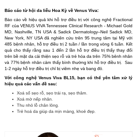
Báo cáo từ hội da liễu Hoa Kỳ về Venus Viva:
Báo cáo về hiệu quả khi hỗ trợ điều trị với công nghệ Fractional
RF của VENUS VIVA Tennessee Clinical Research - Michael Gold
MD, Nashville, TN USA & Sadick Dermatology–Neil Sadick MD,
New York, NY USA đã nghiên cứu trên 95 trung tâm tại Mỹ với
485 bệnh nhân, hỗ trợ điều trị 2 tuần / lần trong vòng 6 tuần. Kết
quả cho thấy rằng sau 1 đến 2 lần hỗ trợ điều trị thấy thay đổi
trên bề mặt da cải thiện sẹo rỗ và trẻ hóa da trên 75% bênh nhân
và 77% bệnh nhân cảm thấy bình thường khi hỗ trợ điều trị. Sau
1-2 ngày hỗ trợ điều trị chỉ bị viêm nhẹ và bang đỏ.
Với công nghệ Venus Viva BL15, bạn có thể yên tâm xử lý
hiệu quả các vấn đề sau:
Xoá sổ sẹo rỗ, sẹo trái rạ, sẹo thâm.
Xoá mờ nếp nhăn.
Thu nhỏ lỗ chân lông.
Trẻ hoá da giúp da mịn màng, khoẻ đẹp.