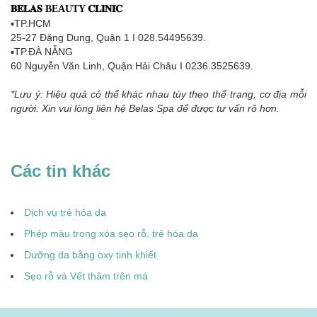
𝐁𝐄𝐋𝐀𝐒 BEAUTY 𝐂𝐋𝐈𝐍𝐈𝐂
▪TP.HCM
25-27 Đặng Dung, Quận 1 I 028.54495639.
▪TP.ĐÀ NẴNG
60 Nguyễn Văn Linh, Quận Hải Châu I 0236.3525639.
*Lưu ý: Hiệu quả có thể khác nhau tùy theo thể trạng, cơ địa mỗi
người. Xin vui lòng liên hệ Belas Spa để được tư vấn rõ hơn.
Các tin khác
Dịch vụ trẻ hóa da
Phép màu trong xóa sẹo rỗ, trẻ hóa da
Dưỡng da bằng oxy tinh khiết
Sẹo rỗ và Vết thâm trên má