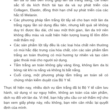
sắc tố da kích thích tái tạo da và sự phát triển của
Collagen, Elastin, đồng thời hạn chế sự phát triển của các
hắc tố Melanin.
Các phương pháp tắm trắng lột tẩy sẽ cho bạn một làn da
trắng ngay lần sử dụng đầu tiên, nhưng kết quả sẽ không
duy trì được lâu dài, chỉ sau một thời gian, làn da trở nên
không đều màu và xuất hiện hiện tượng loang lổ lốm đốm
mất thẩm mỹ.
Các sản phẩm lột tẩy đều là các loại hóa chất nên thường
có mùi hắc đặc trưng của hóa chất, còn các sản phẩm tắm
trắng an toàn thường có mùi hương tự nhiên và tạo cảm
giác thoải mái cho người sử dụng.
Tắm trắng an toàn không gây vàng lông, không làm da bị
bỏng rát khi ra nắng và không bị bắt nắng.
Cuối cùng, một phương pháp tắm trắng an toàn sẽ có
chứng nhận kiểm duyệt của Bộ Y tế.
Thực tế hiện nay, nhiều dịch vụ tắm trắng đã bị Bộ Y tế cấm lưu
hành, sử dụng vì sự nguy hiểm, không an toàn của sản phẩm,
dịch vụ đối với làn da. Vì thế, bạn hãy yêu cầu cơ sở thẩm mỹ cho
bạn xem giấy phép này, nếu không, bạn nên cân nhắc lại quyết
định của mình.