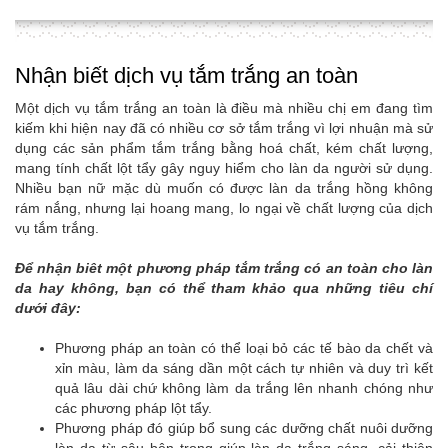
Nhận biết dịch vụ tắm trắng an toàn
Một dịch vụ tắm trắng an toàn là điều mà nhiều chị em đang tìm
kiếm khi hiện nay đã có nhiều cơ sở tắm trắng vì lợi nhuận mà sử
dụng các sản phẩm tắm trắng bằng hoá chất, kém chất lượng,
mang tính chất lột tẩy gây nguy hiểm cho làn da người sử dụng.
Nhiều bạn nữ mặc dù muốn có được làn da trắng hồng không
rám nắng, nhưng lại hoang mang, lo ngại về chất lượng của dịch
vụ tắm trắng.
Để nhận biêt một phương pháp tắm trắng có an toàn cho làn
da hay không, bạn có thể tham khảo qua những tiêu chí
dưới đây:
Phương pháp an toàn có thể loại bỏ các tế bào da chết và
xỉn màu, làm da sáng dần một cách tự nhiên và duy trì kết
quả lâu dài chứ không làm da trắng lên nhanh chóng như
các phương pháp lột tẩy.
Phương pháp đó giúp bổ sung các dưỡng chất nuôi dưỡng
làn da từ sâu bên trong giúp làn da trắng sáng, cải thiện