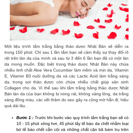
Một liệu trình tắm trắng bằng thảo dược Nhật Bản sẽ diễn ra
trong 150 phút. Chỉ sau 1 lần tắm bạn sẽ cảm thấy sự thay đổi rõ
rệt trên làn da của mình và sau từ 3 đến 6 lần bạn đã có một làn
da mong muốn. Đặc biệt trong thảo dược Nhật Bản này chừa
nhiều tinh chất Aloe Vera Cucumber làm mềm và mịn da, Vitamin
E, Vitamin B3 nuôi dưỡng da và các Lactic Acid làm trắng sáng
da, trong sợi thảo dược còn chứa nhiều chất giúp sản sinh
Collagen cho da. Vì thế sau khi tắm trắng bằng thảo dược Nhật
Bản làn da của bạn không bị nóng rát, không vàng lông, da trắng
sáng đồng màu, các vết thâm do sẹo gây ra cũng mờ hẵn đi, hiệu
quả dài lâu .
Bước 1 :
Trước khi bước vào quy trình tắm trắng bạn sẽ có
10 - 15 phút xông hơi, 45 phút tẩy tế bào da chết nhằm loại
bỏ tế bào chết cằn cội và những chất cặn bã bám trụ trên