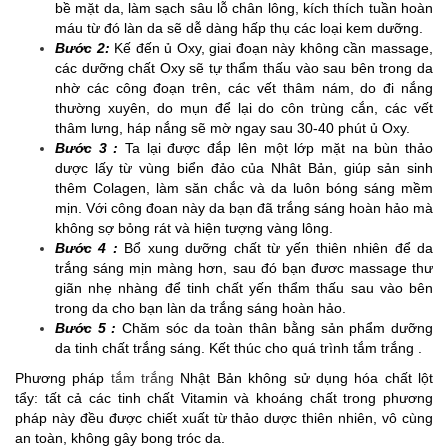
bề mặt da, làm sạch sâu lỗ chân lông, kích thích tuần hoàn
máu từ đó làn da sẽ dễ dàng hấp thụ các loại kem dưỡng.
Bước 2:
Kế đến ủ Oxy, giai đoạn này không cần massage,
các dưỡng chất Oxy sẽ tự thẩm thấu vào sau bên trong da
nhờ các công đoạn trên, các vết thâm nám, do đi nắng
thường xuyên, do mụn để lại do côn trùng cắn, các vết
thâm lưng, háp nắng sẽ mờ ngay sau 30-40 phút ủ Oxy.
Bước 3 :
Ta lại được đắp lên một lớp mặt na bùn thảo
dược lấy từ vùng biển đảo của Nhât Bản, giúp sản sinh
thêm Colagen, làm săn chắc và da luôn bóng sáng mềm
mịn. Với công đoan này da bạn đã trắng sáng hoàn hảo mà
không sợ bỏng rát và hiện tượng vàng lông.
Bước 4 :
Bổ xung dưỡng chất từ yến thiên nhiên để da
trắng sáng mịn màng hơn, sau đó bạn đươc massage thư
giãn nhẹ nhàng để tinh chất yến thẩm thấu sau vào bên
trong da cho bạn làn da trắng sáng hoàn hảo.
Bước 5 :
Chăm sóc da toàn thân bằng sản phẩm dưỡng
da tinh chất trắng sáng. Kết thúc cho quá trình tắm trắng .
Phương pháp
tắm trắng
Nhật Bản không sử dụng hóa chất lột
tẩy: tất cả các tinh chất Vitamin và khoáng chất trong phương
pháp này đều được chiết xuất từ thảo dược thiên nhiên, vô cùng
an toàn, không gây bong tróc da.