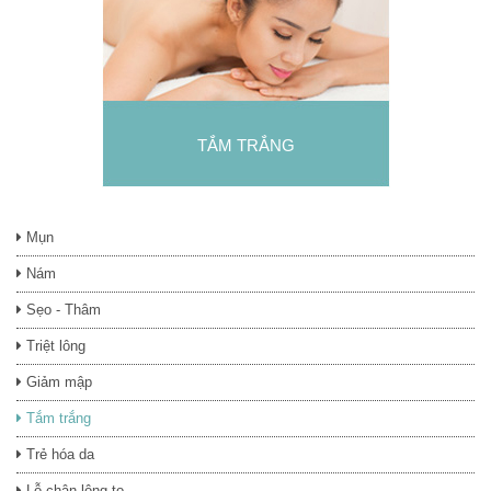
TẮM TRẮNG
Mụn
Nám
Sẹo - Thâm
Triệt lông
Giảm mập
Tắm trắng
Trẻ hóa da
Lỗ chân lông to