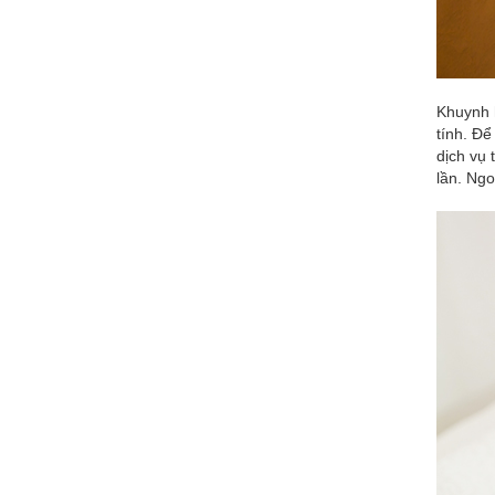
Khuynh 
tính. Đ
dịch vụ 
lần. Ngo