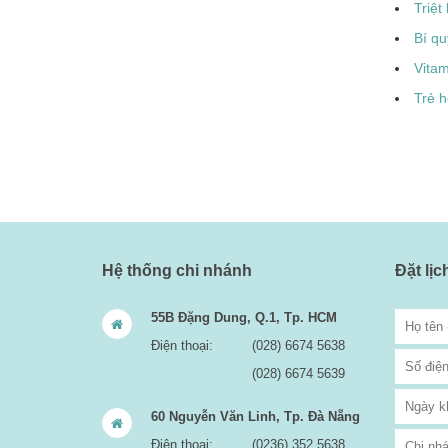
Triệt
Bí qu
Vita
Trẻ h
Hệ thống chi nhánh
Đặt lị
55B Đặng Dung, Q.1, Tp. HCM
Điện thoại:
(028) 6674 5638
(028) 6674 5639
60 Nguyễn Văn Linh, Tp. Đà Nẵng
Điện thoại:
(0236) 352 5638