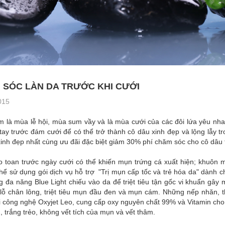
 SÓC LÀN DA TRƯỚC KHI CƯỚI
015
m là mùa lễ hội, mùa sum vầy và là mùa cưới của các đôi lứa yêu nha
tay trước đám cưới để có thể trở thành cô dâu xinh đẹp và lộng lẫy tr
inh đẹp nhất cùng ưu đãi đặc biệt giảm 30% phí chăm sóc cho cô dâu 
o toan trước ngày cưới có thể khiến mụn trứng cá xuất hiện; khuôn 
thể sử dụng gói dịch vụ hỗ trợ "Trị mụn cấp tốc và trẻ hóa da" dành
 đa năng Blue Light chiếu vào da để triệt tiêu tận gốc vi khuẩn gây 
 lỗ chân lông, triệt tiêu mụn đầu đen và mụn cám. Những nếp nhăn, 
 công nghệ Oxyjet Leo, cung cấp oxy nguyên chất 99% và Vitamin cho 
, trắng trẻo, không vết tích của mụn và vết thâm.