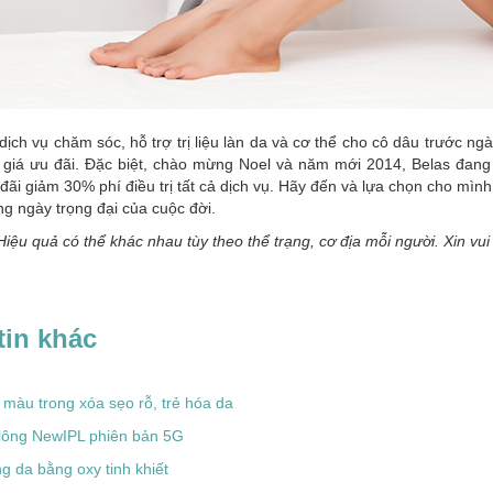
dịch vụ chăm sóc, hỗ trợ trị liệu làn da và cơ thể cho cô dâu trước 
 giá ưu đãi. Đặc biệt, chào mừng Noel và năm mới 2014, Belas đang 
ãi giảm 30% phí điều trị tất cả dịch vụ. Hãy đến và lựa chọn cho mìn
ng ngày trọng đại của cuộc đời.
Hiệu quả có thể khác nhau tùy theo thể trạng, cơ địa mỗi người. Xin v
tin khác
màu trong xóa sẹo rỗ, trẻ hóa da
 lông NewIPL phiên bản 5G
 da bằng oxy tinh khiết