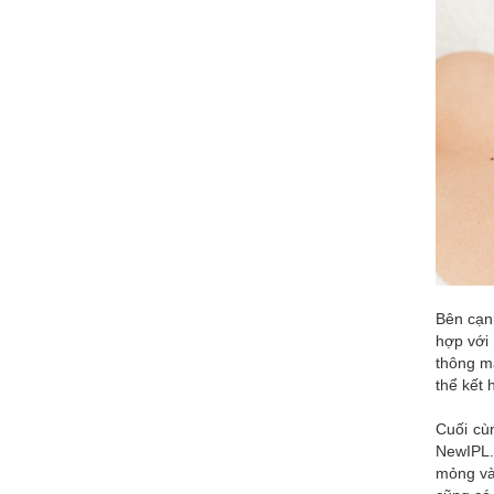
Bên cạnh
hợp với 
thông má
thể kết 
Cuối cù
NewIPL. 
mỏng và 