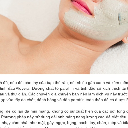
 đó, nếu đôi bàn tay của bạn thô ráp, nổi nhiều gân xanh và kém mềm 
tinh dầu Alovera. Dưỡng chất từ paraffin và tinh dầu sẽ kích thích t
u và thư giãn. Các chuyên gia khuyên bạn nên làm dịch vụ này trước k
hợp vừa tẩy da chết, đánh bóng và đắp paraffin toàn thân để có được
ng, để có làn da mịn màng, không có sự xuất hiện của các sợi lông 
Phương pháp này sử dụng dải ánh sáng năng lượng cao để triệt tiêu s
nhạy cảm nhất như mặt, gáy, ngực, bụng, nách, tay, chân, mép và biki