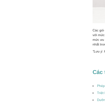
Các gói 
với mức
mức ưu đ
nhất tro
*Lưu ý: 
Các 
Phép 
Triệt
Dưỡng