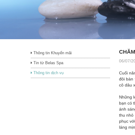
CHĂM
Thông tin Khuyến mãi
06/07/2
Tin từ Belas Spa
Thông tin dịch vụ
Cuối nă
đôi bàn 
cô dâu x
Những l
bạn có 
ánh sáng
thu nhỏ
phục với
láng mịn