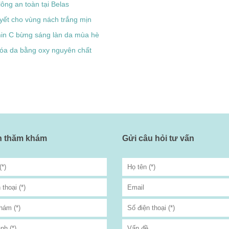
 lông an toàn tại Belas
yết cho vùng nách trắng mịn
min C bừng sáng làn da mùa hè
óa da bằng oxy nguyên chất
ch thăm khám
Gửi câu hỏi tư vấn