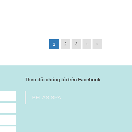
2
3
›
»
1
Theo dõi chúng tôi trên Facebook
BELAS SPA