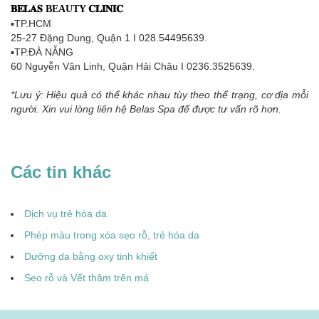
𝐁𝐄𝐋𝐀𝐒 BEAUTY 𝐂𝐋𝐈𝐍𝐈𝐂
▪TP.HCM
25-27 Đặng Dung, Quận 1 I 028.54495639.
▪TP.ĐÀ NẴNG
60 Nguyễn Văn Linh, Quận Hải Châu I 0236.3525639.
*Lưu ý: Hiệu quả có thể khác nhau tùy theo thể trạng, cơ địa mỗi
người. Xin vui lòng liên hệ Belas Spa để được tư vấn rõ hơn.
Các tin khác
Dịch vụ trẻ hóa da
Phép màu trong xóa sẹo rỗ, trẻ hóa da
Dưỡng da bằng oxy tinh khiết
Sẹo rỗ và Vết thâm trên má