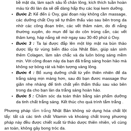
bề mặt da, làm sạch sâu lỗ chân lông, kích thích tuần hoàn
máu từ đó làn da sẽ dễ dàng hấp thụ các loại kem dưỡng.
Bước 2:
Kế đến ủ Oxy, giai đoạn này không cần massage,
các dưỡng chất Oxy sẽ tự thẩm thấu vào sau bên trong da
nhờ các công đoạn trên, các vết thâm nám, do đi nắng
thường xuyên, do mụn để lại do côn trùng cắn, các vết
thâm lưng, háp nắng sẽ mờ ngay sau 30-40 phút ủ Oxy.
Bước 3 :
Ta lại được đắp lên một lớp mặt na bùn thảo
dược lấy từ vùng biển đảo của Nhât Bản, giúp sản sinh
thêm Colagen, làm săn chắc và da luôn bóng sáng mềm
mịn. Với công đoan này da bạn đã trắng sáng hoàn hảo mà
không sợ bỏng rát và hiện tượng vàng lông.
Bước 4 :
Bổ xung dưỡng chất từ yến thiên nhiên để da
trắng sáng mịn màng hơn, sau đó bạn đươc massage thư
giãn nhẹ nhàng để tinh chất yến thẩm thấu sau vào bên
trong da cho bạn làn da trắng sáng hoàn hảo.
Bước 5 :
Chăm sóc da toàn thân bằng sản phẩm dưỡng
da tinh chất trắng sáng. Kết thúc cho quá trình tắm trắng .
Phương pháp
tắm trắng
Nhật Bản không sử dụng hóa chất lột
tẩy: tất cả các tinh chất Vitamin và khoáng chất trong phương
pháp này đều được chiết xuất từ thảo dược thiên nhiên, vô cùng
an toàn, không gây bong tróc da.