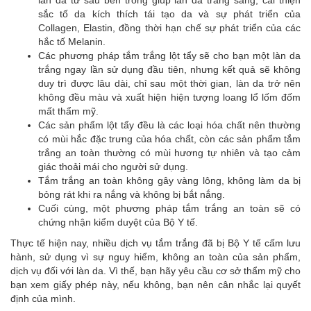
sắc tố da kích thích tái tạo da và sự phát triển của
Collagen, Elastin, đồng thời hạn chế sự phát triển của các
hắc tố Melanin.
Các phương pháp tắm trắng lột tẩy sẽ cho bạn một làn da
trắng ngay lần sử dụng đầu tiên, nhưng kết quả sẽ không
duy trì được lâu dài, chỉ sau một thời gian, làn da trở nên
không đều màu và xuất hiện hiện tượng loang lổ lốm đốm
mất thẩm mỹ.
Các sản phẩm lột tẩy đều là các loại hóa chất nên thường
có mùi hắc đặc trưng của hóa chất, còn các sản phẩm tắm
trắng an toàn thường có mùi hương tự nhiên và tạo cảm
giác thoải mái cho người sử dụng.
Tắm trắng an toàn không gây vàng lông, không làm da bị
bỏng rát khi ra nắng và không bị bắt nắng.
Cuối cùng, một phương pháp tắm trắng an toàn sẽ có
chứng nhận kiểm duyệt của Bộ Y tế.
Thực tế hiện nay, nhiều dịch vụ tắm trắng đã bị Bộ Y tế cấm lưu
hành, sử dụng vì sự nguy hiểm, không an toàn của sản phẩm,
dịch vụ đối với làn da. Vì thế, bạn hãy yêu cầu cơ sở thẩm mỹ cho
bạn xem giấy phép này, nếu không, bạn nên cân nhắc lại quyết
định của mình.