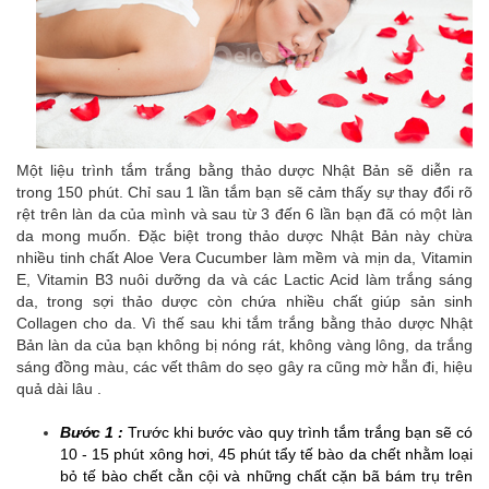
Một liệu trình tắm trắng bằng thảo dược Nhật Bản sẽ diễn ra
trong 150 phút. Chỉ sau 1 lần tắm bạn sẽ cảm thấy sự thay đổi rõ
rệt trên làn da của mình và sau từ 3 đến 6 lần bạn đã có một làn
da mong muốn. Đặc biệt trong thảo dược Nhật Bản này chừa
nhiều tinh chất Aloe Vera Cucumber làm mềm và mịn da, Vitamin
E, Vitamin B3 nuôi dưỡng da và các Lactic Acid làm trắng sáng
da, trong sợi thảo dược còn chứa nhiều chất giúp sản sinh
Collagen cho da. Vì thế sau khi tắm trắng bằng thảo dược Nhật
Bản làn da của bạn không bị nóng rát, không vàng lông, da trắng
sáng đồng màu, các vết thâm do sẹo gây ra cũng mờ hẵn đi, hiệu
quả dài lâu .
Bước 1 :
Trước khi bước vào quy trình tắm trắng bạn sẽ có
10 - 15 phút xông hơi, 45 phút tẩy tế bào da chết nhằm loại
bỏ tế bào chết cằn cội và những chất cặn bã bám trụ trên