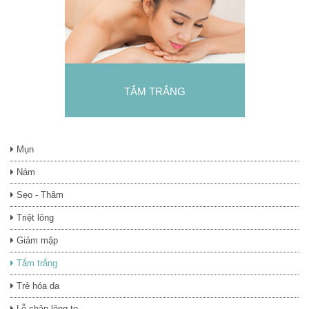
TẮM TRẮNG
Mụn
Nám
Sẹo - Thâm
Triệt lông
Giảm mập
Tắm trắng
Trẻ hóa da
Lỗ chân lông to