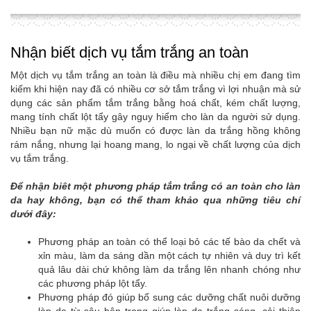
Nhận biết dịch vụ tắm trắng an toàn
Một dịch vụ tắm trắng an toàn là điều mà nhiều chị em đang tìm
kiếm khi hiện nay đã có nhiều cơ sở tắm trắng vì lợi nhuận mà sử
dụng các sản phẩm tắm trắng bằng hoá chất, kém chất lượng,
mang tính chất lột tẩy gây nguy hiểm cho làn da người sử dụng.
Nhiều bạn nữ mặc dù muốn có được làn da trắng hồng không
rám nắng, nhưng lại hoang mang, lo ngại về chất lượng của dịch
vụ tắm trắng.
Để nhận biêt một phương pháp tắm trắng có an toàn cho làn
da hay không, bạn có thể tham khảo qua những tiêu chí
dưới đây:
Phương pháp an toàn có thể loại bỏ các tế bào da chết và
xỉn màu, làm da sáng dần một cách tự nhiên và duy trì kết
quả lâu dài chứ không làm da trắng lên nhanh chóng như
các phương pháp lột tẩy.
Phương pháp đó giúp bổ sung các dưỡng chất nuôi dưỡng
làn da từ sâu bên trong giúp làn da trắng sáng, cải thiện