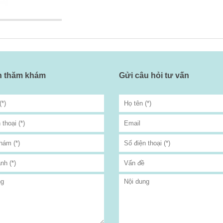
ch thăm khám
Gửi câu hỏi tư vấn